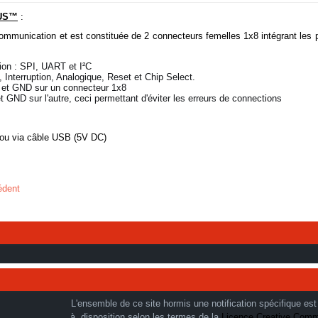
BUS™
:
mmunication et est constituée de 2 connecteurs femelles 1x8 intégrant les p
ion : SPI, UART et I²C
 Interruption, Analogique, Reset et Chip Select.
3V et GND sur un connecteur 1x8
eci permettant d'éviter les erreurs de connections
ou via câble USB (5V DC)
édent
L'ensemble de ce site hormis une notification spécifique est
à disposition selon les termes de la
Licence Creative Com