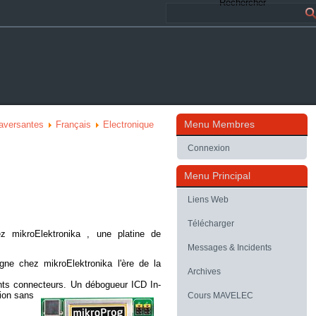
Rechercher
Menu Membres
raversantes
Français
Electronique
Connexion
Menu Principal
Liens Web
Télécharger
hez
mikroElektronika
, une platine de
Messages & Incidents
gne chez
mikroElektronika
l'ère de la
Archives
nts connecteurs.
Un débogueur ICD In-
tion sans
Cours MAVELEC