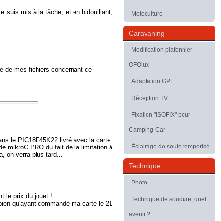
 suis mis à la tâche, et en bidouillant,
Motoculture
Caravaning
Modification plafonnier
OFOlux
ive de mes fichiers concernant ce
Adaptation GPL
Réception TV
Fixation "ISOFIX" pour
Camping-Car
dans le PIC18F45K22 livré avec la carte.
Éclairage de soute temporisé
de mikroC PRO du fait de la limitation à
, on verra plus tard...
Technique
Photo
t le prix du jouet !
Technique de soudure, quel
 bien qu'ayant commandé ma carte le 21
avenir ?