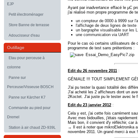
EJP
Ayant par inadvertance effacé le µC pro
j'ai réalisé mon propre programme de te
Petit électroménager
un compteur de 0000 à 9999 sur l'a
Store Banne de terrasse
l'affichage de deux lignes de texte
un bargraphe visualisable sur les
une communication via UART
Adoucisseur d'eau
Pour le cas où certains utilisateurs de
Outillage
programme de test sans prétentions :
Essai_Demo_EasyPic7.zip
Etau pour perceuse à
colonne
Edit du 26 novembre 2011
:
Panne sur
GÉNIALE !!! TOUT SIMPLEMENT GÉ
Perceuse/Visseuse BOSCH
J'ai pu tester la quasi totalité des di
J'ai acheté les 2 afficheurs dont un av
2Koctet. J'ai juste pu le tester avec le
Panne sur Kärcher K7
Edit du 23 janvier 2012
:
Commande au pied pour
Cela y est, j'ai cette fois carrément sa
Dremel
Avec mes bidouilles, j'étais rapidement 
Mais bon, il convient d'y réfléchir, car à
→ Il est à noter que mikroElektronika
Station à air chaud ZD-939L
novembre 2011. Un grand merci à eux !