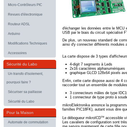
Micro-Contrôleurs PIC
Revues d'électronique
Routeur ADSL
d'échanger les données entre le MCU et
USB par le biais du circuit spécialisé
F
Arduino
De plus, un nouveau standard de com
Modifications Techniques
ainsi d'y connecter différents modules a
Accessoires
La carte dispose de 3 types d'afficheurs
Sécurité du Labo
4-digit 7 segments à Leds
2x16 caractères alphanumériques
graphique GLCD 128x64 pixels avec
Un transfo d'isolement,
Enfin, cette carte dispose aussi de 
pourquoi faire ?
raccorder tout un
ensemble de modules 
Sécuriser sa paillasse
3 connecteurs mâles de type IDC10
1 connecteur de type proto à soude
Sécurité du Labo
mikroElektronika
annonce la programmat
familles PIC18FK), autant vous dire que 
Pour la Maison
Tm
Le
débogueur mikroICD
accessible via
Les cavaliers de configuration sont t
Automate de commutation
me servira maintenant de carte fille p