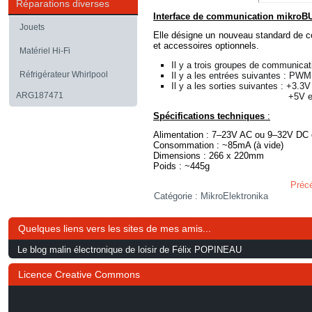
Réparations diverses
Interface de communication mikro
Jouets
Elle désigne un nouveau standard de co
et accessoires optionnels.
Matériel Hi-Fi
Il y a trois groupes de communicat
Réfrigérateur Whirlpool
Il y a les entrées suivantes : PWM,
Il y a les sorties suivantes : +3.
ARG187471
+5V et GND sur l'autre, c
Spécifications techniques
:
Alimentation : 7–23V AC ou 9–32V DC 
Consommation : ~85mA (à vide)
Dimensions : 266 x 220mm
Poids : ~445g
Préc
Catégorie :
MikroElektronika
Quelques liens vers les sites de mes amis...
Le blog malin électronique de loisir de Félix POPINEAU
Licence Creative Commons