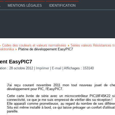
L
MENTIONS LÉGALES
IDENTIFICATION
Codes des couleurs et valeurs normalisées
Séries valeurs Résistances t
ektronika
Platine de développement EasyPIC7
ment EasyPIC7
ation : 28 octobre 2012
|
Imprimer
|
E-mail
|
Affichages : 153140
J'ai reçu courant novembre 2011 mon tout nouveau jouet de c
développement pour PIC, l'
EasyPIC7
.
Cette carte livrée de série avec un microcontrôleur
PIC18F45K22
si
connectivité, ce que je me suis empressé de vérifier dès sa réception !
Elle apparaît comme prometteuse, au regard du nombre de ses différe
Situ est même installé à bord, ce qui laisse présager un confort d'utilisa
pareille.