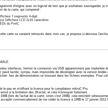
grammé d'origine avec un logiciel de test que je souhaitais sauvegarder, je me
st de la carte, qui comprend :
fficheur 7 segments 4-digit
 sur l'afficheur LCD 2x16 caractères
 LEDs du PortC
 cette carte se seraient retrouvés dans mon cas, je propose ci-dessous l'arch
NIALE.
fférentes interfaces, hormis la connexion via USB apparemment pas implantée 
ec pavé tactile, sympa, mais impossible de développer avec la version bridée 
 fichier .hex de démonstration se trouvant dans les fichiers exemples. Pour cela
uté le pas en m'offrant la licence pour le compilateur mikroC Pro.
arrivé à la limitation des 2Koctet, et cela m'ennuyait fortement.
 199$ (
lors de l'achat de la carte, sinon c'est 249$
), cela renchérit sérieusemen
 a accepté commercialement de me céder la licence à 199$ le 17 janvier 2012