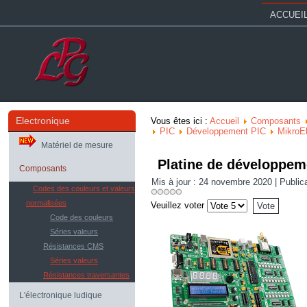
ACCUEI
Electronique
Vous êtes ici :
Accueil
Composants
PIC
Développement PIC
MikroEl
Matériel de mesure
Platine de développe
Composants
Mis à jour : 24 novembre 2020
|
Public
Codes des couleurs et valeurs
normalisées
Veuillez voter
Code des couleurs
Séries valeurs
Résistances CMS
Séries valeurs
Résistances traversantes
L'électronique ludique