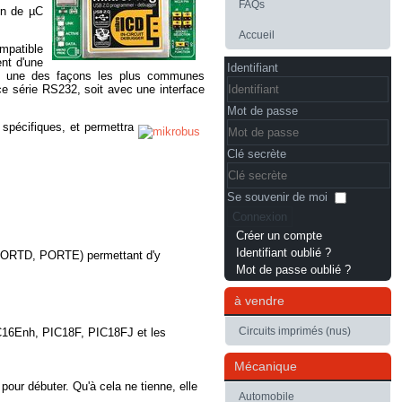
FAQs
on de µC
Accueil
mpatible
nt d'une
Identifiant
est une des façons les plus communes
ce série RS232, soit avec une interface
Mot de passe
spécifiques, et permettra
Clé secrète
Se souvenir de moi
Connexion
Créer un compte
Identifiant oublié ?
 PORTD, PORTE) permettant d'y
Mot de passe oublié ?
à vendre
Circuits imprimés (nus)
C16Enh, PIC18F, PIC18FJ et les
Mécanique
 pour débuter. Qu'à cela ne tienne, elle
Automobile