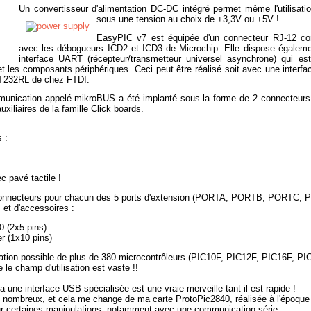
Un convertisseur d'alimentation DC-DC intégré permet même l'utilisati
sous une tension au choix de +3,3V ou +5V !
EasyPIC v7 est équipée d'un connecteur RJ-12 co
avec les
débogueurs ICD2 et ICD3 de Microchip
. Elle dispose égaleme
interface UART (récepteur/transmetteur universel asynchrone) qui 
 les composants périphériques. Ceci peut être réalisé soit avec une interfa
T232RL de chez FTDI
.
munication appelé
mikroBUS
a été implanté sous la forme de 2 connecteurs 
uxiliaires de la famille
Click boards
.
 :
 pavé tactile !
4 connecteurs pour chacun des 5 ports d'extension (PORTA, PORTB, PORTC,
et d'accessoires
:
 (2x5 pins)
r (1x10 pins)
ion possible de plus de 380 microcontrôleurs (PIC10F, PIC12F, PIC16F, PI
le champ d'utilisation est vaste !!
 une interface USB spécialisée est une vraie merveille tant il est rapide !
rès nombreux, et cela me change de ma
carte ProtoPic2840
, réalisée à l'époque
our certaines manipulations, notamment avec une communication série.