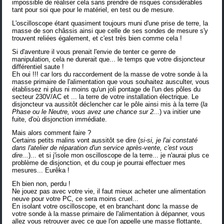
impossible de réaliser cela sans prendre de risques considérables
tant pour soi que pour le matériel, en test ou de mesure.
L'oscilloscope étant quasiment toujours muni d'une prise de terre, la
masse de son châssis ainsi que celle de ses sondes de mesure s'y
trouvent reliées également, et c'est très bien comme cela !
Si d'aventure il vous prenait l'envie de tenter ce genre de
manipulation, cela ne durerait que... le temps que votre disjoncteur
différentiel saute !
Eh oui !!! car lors du raccordement de la masse de votre sonde à la
masse primaire de l'alimentation que vous souhaitez ausculter, vous
établissez ni plus ni moins qu'un joli pontage de l'un des pôles du
secteur 230V/AC et ... la terre de votre installation électrique. Le
disjoncteur va aussitôt déclencher car le pôle ainsi mis à la terre (
la
Phase ou le Neutre, vous avez une chance sur 2...
) va initier une
fuite, d'où disjonction immédiate.
Mais alors comment faire ?
Certains petits malins vont aussitôt se dire (
si-si, je l'ai constaté
dans l'atelier de réparation d'un service après-vente, c'est vous
dire...
)... et si j'isole mon oscilloscope de la terre... je n'aurai plus ce
problème de disjonction, et du coup je pourrai effectuer mes
mesures... Eurêka !
Eh bien non, perdu !
Ne jouez pas avec votre vie, il faut mieux acheter une alimentation
neuve pour votre PC, ce sera moins cruel...
En isolant votre oscilloscope, et en branchant donc la masse de
votre sonde à la masse primaire de l'alimentation à dépanner, vous
allez vous retrouver avec ce que l'on appelle une masse flottante,