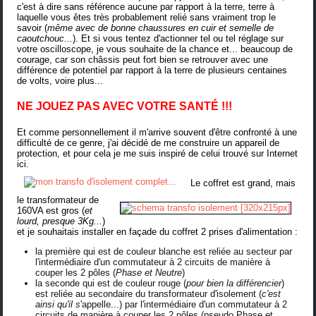
c'est à dire sans référence aucune par rapport à la terre, terre à
laquelle vous êtes très probablement relié sans vraiment trop le
savoir (
même avec de bonne chaussures en cuir et semelle de
caoutchouc...
). Et si vous tentez d'actionner tel ou tel réglage sur
votre oscilloscope, je vous souhaite de la chance et... beaucoup de
courage, car son châssis peut fort bien se retrouver avec une
différence de potentiel par rapport à la terre de plusieurs centaines
de volts, voire plus...
NE JOUEZ PAS AVEC VOTRE SANTÉ !!!
Et comme personnellement il m'arrive souvent d'être confronté à une
difficulté de ce genre, j'ai décidé de me construire un appareil de
protection, et pour cela je me suis inspiré de celui trouvé sur Internet
ici
.
Le coffret est grand
, mais
le transformateur de
160VA est gros
(
et
lourd, presque 3Kg...
)
et je souhaitais installer en façade du coffret 2 prises d'alimentation :
la première qui est de couleur blanche est reliée au secteur par
l'intermédiaire d'un commutateur à 2 circuits de manière à
couper les 2 pôles (
Phase et Neutre
)
la seconde qui est de couleur rouge (
pour bien la différencier
)
est reliée au secondaire du transformateur d'isolement (
c'est
ainsi qu'il s
'appelle...)
par l'intermédiaire d'un commutateur à 2
circuits de manière à couper les 2 pôles (pseudo Phase et