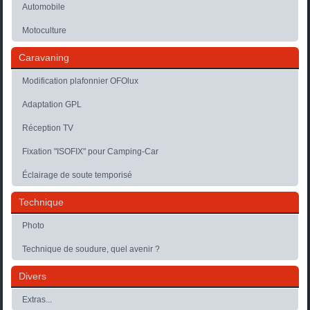
Automobile
Motoculture
Caravaning
Modification plafonnier OFOlux
Adaptation GPL
Réception TV
Fixation "ISOFIX" pour Camping-Car
Éclairage de soute temporisé
Technique
Photo
Technique de soudure, quel avenir ?
Divers
Extras...