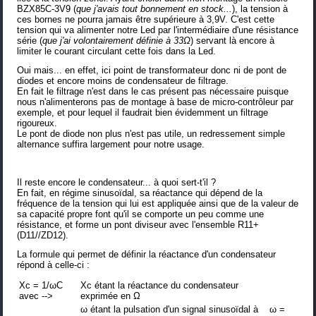
BZX85C-3V9 (
que j'avais tout bonnement en stock...
), la tension à
ces bornes ne pourra jamais être supérieure à 3,9V. C'est cette
tension qui va alimenter notre Led par l'intermédiaire d'une résistance
série (
que j'ai volontairement définie à 33Ω
) servant là encore à
limiter le courant circulant cette fois dans la Led.
Oui mais... en effet, ici point de transformateur donc ni de pont de
diodes et encore moins de condensateur de filtrage.
En fait le filtrage n'est dans le cas présent pas nécessaire puisque
nous n'alimenterons pas de montage à base de micro-contrôleur par
exemple, et pour lequel il faudrait bien évidemment un filtrage
rigoureux.
Le pont de diode non plus n'est pas utile, un redressement simple
alternance suffira largement pour notre usage.
Il reste encore le condensateur... à quoi sert-t'il ?
En fait, en régime sinusoïdal, sa réactance qui dépend de la
fréquence de la tension qui lui est appliquée ainsi que de la valeur de
sa capacité propre font qu'il se comporte un peu comme une
résistance, et forme un pont diviseur avec l'ensemble R11+
(D11//ZD12).
La formule qui permet de définir la réactance d'un condensateur
répond à celle-ci :
Xc = 1/ωC
Xc étant la réactance du condensateur
avec -->
exprimée en Ω
ω étant la pulsation d'un signal sinusoïdal à
ω =