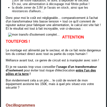
230V de votre habitation, et donc à dépolluer le secteur.
Eh oui, une alimentation à découpage mal filtrée pollue !
la diode zener de 3,9V je l'avais en stock, ainsi que les
résistances d'ailleurs...
Donc pour moi le coût est négligeable... comparativement à l'achat
d'un transformateur très basse tension + tout ce qu'il convient de
rajouter autour pour fabriquer une alimentation, le calcul est vite fait !
Et le résultat est tout à fait incroyable, voir ci-dessous :
ATTENTION
TOUTEFOIS !
Le montage est alimenté par le secteur, et de ce fait reste dangereux
lors du contact direct avec tout ou partie du corps humain !
Méfiance avant tout, ce genre de circuit est à manipuler avec soin !
Et je ne saurais trop vous conseiller
l'usage d'un transformateur
d'isolement
pour éviter tout risque d'électrocution
entre l'un des
pôles et la terre
!
Bon évidemment cela a un prix... le coût de revient de mon
équipement avoisine les 150€, mais à quel prix situez-vos votre
sécurité ?
Oscillogrammes