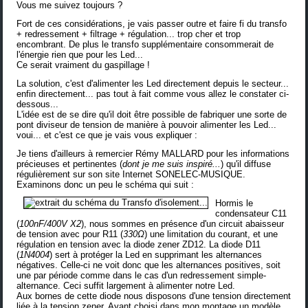
Vous me suivez toujours ?
Fort de ces considérations, je vais passer outre et faire fi du transfo
+ redressement + filtrage + régulation... trop cher et trop
encombrant. De plus le transfo supplémentaire consommerait de
l'énergie rien que pour les Led...
Ce serait vraiment du gaspillage !
La solution, c'est d'alimenter les Led directement depuis le secteur...
enfin directement... pas tout à fait comme vous allez le constater ci-
dessous...
L'idée est de se dire qu'il doit être possible de fabriquer une sorte de
pont diviseur de tension de manière à pouvoir alimenter les Led...
voui... et c'est ce que je vais vous expliquer :
Je tiens d'ailleurs à remercier
Rémy MALLARD
pour les informations
précieuses et pertinentes (
dont je me suis inspiré...
) qu'il diffuse
régulièrement sur son site Internet
SONELEC-MUSIQUE
.
Examinons donc un peu le schéma qui suit :
Hormis le
condensateur C11
(
100nF/400V X2
), nous sommes en présence d'un circuit abaisseur
de tension avec pour R11 (
330Ω
) une limitation du courant, et une
régulation en tension avec la diode zener ZD12. La diode D11
(
1N4004
) sert à protéger la Led en supprimant les alternances
négatives. Celle-ci ne voit donc que les alternances positives, soit
une par période comme dans le cas d'un redressement simple-
alternance. Ceci suffit largement à alimenter notre Led.
Aux bornes de cette diode nous disposons d'une tension directement
liée à la tension zener. Ayant choisi dans mon montage un modèle