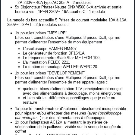
- 2P 230V~ 40A type AC 30mA - 2 modules
5x
Disjoncteur Phase+Neutre DNX³4500 6kA arrivée et sortie
borne à vis - 1P+N 230V~ 16A courbe C - 1 module
La rangée du bas accueille 5 Prises de courant modulaire 10A à 16A
250V~ - 2P+T - 2,5 modules dont :
1x pour les prises "MESURE"
Elles sont constituées d'une Multiprise 8 prises Diall, qui me
permet d'alimenter l'ensemble de mon équipement :
L'oscilloscope HAMEG HM407
Le générateur de fonction DF1641A
Le fréquencemètre BlackStar METEOR 100
L'alimentation FELEC 2211
La station de soudage WELLER WEPC-20
1x pour les prises "DÉVELOPPEMENT"
Elles sont constituées d'une Multiprise 8 prises Diall, qui me
permet d'alimenter l'ensemble de mes appareillages :
quelques blocs d'alimentation 12V
principalement conçus
avec des alimentations à découpage, moins énergivores
et bien sûr les différents appareillages que je crée ou
restaure
1x pour le
transformateur d'isolement
absolument indispensable
pour réparer et/ou effectuer des mesures (
avec l'oscilloscope
par exemple...
) sur des alimentations à découpages
1x pour l'adaptateur AC12V alimentant le
système de
sécurisation de la paillasse, visible sur la seconde rangée du
coffret