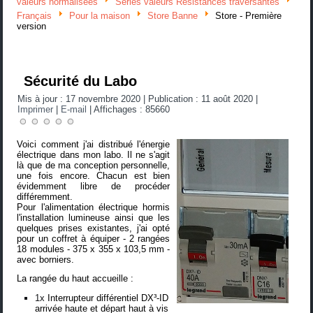
valeurs normalisées
Séries valeurs Résistances traversantes
Français
Pour la maison
Store Banne
Store - Première
version
Sécurité du Labo
Mis à jour : 17 novembre 2020
|
Publication : 11 août 2020
|
Imprimer
|
E-mail
|
Affichages : 85660
Voici comment j'ai distribué l'énergie
électrique dans mon labo. Il ne s'agit
là que de ma conception personnelle,
une fois encore. Chacun est bien
évidemment libre de procéder
différemment.
Pour l'alimentation électrique hormis
l'installation lumineuse ainsi que les
quelques prises existantes, j'ai opté
pour un
coffret à équiper - 2 rangées
18 modules - 375 x 355 x 103,5 mm -
avec borniers
.
La rangée du haut accueille :
1x
Interrupteur différentiel DX³-ID
arrivée haute et départ haut à vis