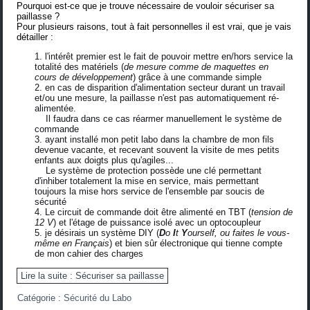
Pourquoi est-ce que je trouve nécessaire de vouloir sécuriser sa
paillasse ?
Pour plusieurs raisons, tout à fait personnelles il est vrai, que je vais
détailler :
l'intérêt premier est le fait de pouvoir mettre en/hors service la
totalité des matériels (
de mesure comme de maquettes en
cours de développement
) grâce à une commande simple
en cas de disparition d'alimentation secteur durant un travail
et/ou une mesure, la paillasse n'est pas automatiquement ré-
alimentée.
Il faudra dans ce cas réarmer manuellement le système de
commande
ayant installé mon petit labo dans la chambre de mon fils
devenue vacante, et recevant souvent la visite de mes petits
enfants aux doigts plus qu'agiles...
Le système de protection possède une clé permettant
d'inhiber totalement la mise en service, mais permettant
toujours la mise hors service de l'ensemble par soucis de
sécurité
Le circuit de commande doit être alimenté en TBT (
tension de
12 V
) et l'étage de puissance isolé avec un optocoupleur
je désirais un système DIY (
D
o
I
t
Y
ourself, ou faites le vous-
même en Français
) et bien sûr électronique qui tienne compte
de mon cahier des charges
Lire la suite : Sécuriser sa paillasse
Catégorie :
Sécurité du Labo