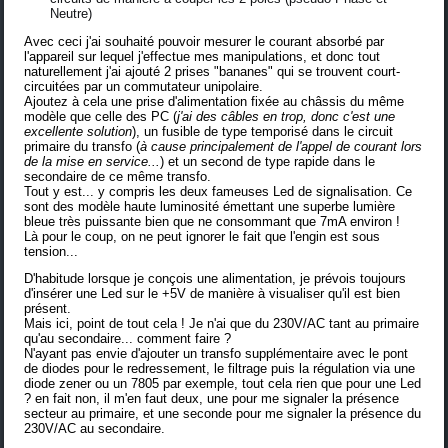
Neutre)
Avec ceci j'ai souhaité pouvoir mesurer le courant absorbé par
l'appareil sur lequel j'effectue mes manipulations, et donc tout
naturellement j'ai ajouté 2 prises "bananes" qui se trouvent court-
circuitées par un commutateur unipolaire.
Ajoutez à cela une prise d'alimentation fixée au châssis du même
modèle que celle des PC (
j'ai des câbles en trop, donc c'est une
excellente solution
), un fusible de type temporisé dans le circuit
primaire du transfo (
à cause principalement de l'appel de courant lors
de la mise en service...
) et un second de type rapide dans le
secondaire de ce même transfo.
Tout y est... y compris les deux fameuses Led de signalisation. Ce
sont des modèle haute luminosité émettant une superbe lumière
bleue très puissante bien que ne consommant que 7mA environ !
Là pour le coup, on ne peut ignorer le fait que l'engin est sous
tension...
D'habitude lorsque je conçois une alimentation, je prévois toujours
d'insérer une Led sur le +5V de manière à visualiser qu'il est bien
présent.
Mais ici, point de tout cela ! Je n'ai que du 230V/AC tant au primaire
qu'au secondaire... comment faire ?
N'ayant pas envie d'ajouter un transfo supplémentaire avec le pont
de diodes pour le redressement, le filtrage puis la régulation via une
diode zener ou un 7805 par exemple, tout cela rien que pour une Led
? en fait non, il m'en faut deux, une pour me signaler la présence
secteur au primaire, et une seconde pour me signaler la présence du
230V/AC au secondaire.