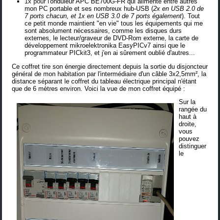
1x pour l'
onduleur APC BE700G-FR
qui alimente entre autres
mon PC portable et ses nombreux hub-USB (
2x en
USB 2.0 de
7 ports chacun
, et 1x en
USB 3.0 de 7 ports
également
). Tout
ce petit monde maintient "en vie" tous les équipements qui me
sont absolument nécessaires, comme les disques durs
externes, le lecteur/graveur de DVD-Rom externe, la
carte de
développement mikroelektronika EasyPICv7
ainsi que le
programmateur PICkit3, et j'en ai sûrement oublié d'autres...
Ce coffret tire son énergie directement depuis la sortie du disjoncteur
général de mon habitation par l'intermédiaire d'un câble 3x2,5mm², la
distance séparant le coffret du tableau électrique principal n'étant
que de 6 mètres environ. Voici la vue de mon coffret équipé :
Sur la
rangée du
haut à
droite,
vous
pouvez
distinguer
le