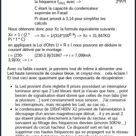
la fréquence f
avec -->
2*Pi*f
(Hz)
C étant la capacité du condensateur
exprimée en Farad
Pi étant arrondi à 3,14 pour simplifier les
calculs
Nous obtenons donc pour Xc la formule équivalente suivante :
Xc = 1 / (2 *
E-9
--> Xc = 1/(314*100
) --> Xc = 31,847KΩ
Pi * f * C)
en appliquant la Loi d'Ohm U = R x I nous pouvons en déduire le
courant délivré par le montage :
i = (230-
(230-3,9)/31847 --> i = 7,099mA
3,9)/Xc --> i =
Avec ce faible courant, je parviens tout de même à alimenter une
Led haute luminosité de couleur bleue, et croyez-moi... cela éclaire !
Et tout ceci avec quasiment que des composants de récupération :
la Led provient d'une réglette 8 prises possédant un interrupteur
lumineux ainsi que 2 Led bleues dont je n'avais que faire... point
besoin de signalisation étant donné que celles de mon labo (
j'en
ai plusieurs...
) sont constamment sous tension... J'ai conservé
les interrupteurs, mais récupéré les Led, au cas où...
le condensateur de 100nF/400V X2 provient de l'alimentation à
découpage d'un ancien magnétoscope détruit... il y en avait 2
qui étaient placés directement à l'arrivée du secteur, et qui
servaient au filtrage des fréquences élevées (
environ 50KHz...
)
provenant du circuit hacheur. Ce dispositif sert en fait à
supprimer ces hautes fréquences qui se propagent sur le réseau