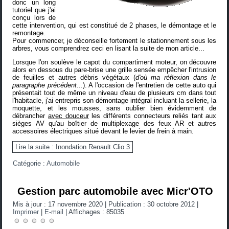
donc un long
tutoriel que j'ai
conçu lors de
cette intervention, qui est constitué de 2 phases, le démontage et le
remontage.
Pour commencer, je déconseille fortement le stationnement sous les
arbres, vous comprendrez ceci en lisant la suite de mon article...
Lorsque l'on soulève le capot du compartiment moteur, on découvre
alors en dessous du pare-brise une grille sensée empêcher l'intrusion
de feuilles et autres débris végétaux (
d'où ma réflexion dans le
paragraphe précédent...
). A l'occasion de l'entretien de cette auto qui
présentait tout de même un niveau d'eau de plusieurs cm dans tout
l'habitacle, j'ai entrepris son démontage intégral incluant la sellerie, la
moquette, et les mousses, sans oublier bien évidemment de
débrancher
avec douceur
les différents connecteurs reliés tant aux
sièges AV qu'au boîtier de multiplexage des feux AR et autres
accessoires électriques situé devant le levier de frein à main.
Lire la suite : Inondation Renault Clio 3
Catégorie :
Automobile
Gestion parc automobile avec Micr'OTO
Mis à jour : 17 novembre 2020
|
Publication : 30 octobre 2012
|
Imprimer
|
E-mail
|
Affichages : 85035