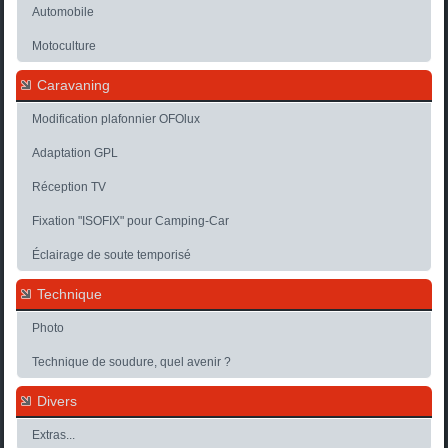
Automobile
Motoculture
Caravaning
Modification plafonnier OFOlux
Adaptation GPL
Réception TV
Fixation "ISOFIX" pour Camping-Car
Éclairage de soute temporisé
Technique
Photo
Technique de soudure, quel avenir ?
Divers
Extras...