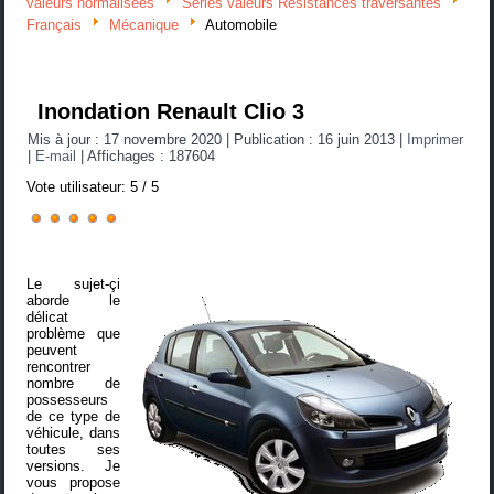
valeurs normalisées
Séries valeurs Résistances traversantes
Français
Mécanique
Automobile
Inondation Renault Clio 3
Mis à jour : 17 novembre 2020
|
Publication : 16 juin 2013
|
Imprimer
|
E-mail
|
Affichages : 187604
Vote utilisateur:
5
/
5
Le sujet-çi
aborde le
délicat
problème que
peuvent
rencontrer
nombre de
possesseurs
de ce type de
véhicule, dans
toutes ses
versions. Je
vous propose