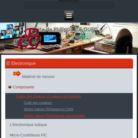
Rechercher
Electronique
Matériel de mesure
Composants
Codes des couleurs et valeurs normalisées
Code des couleurs
Séries valeurs Résistances CMS
Séries valeurs Résistances traversantes
L'électronique ludique
Micro-Contrôleurs PIC