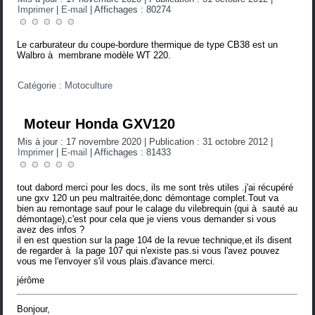
Imprimer
|
E-mail
|
Affichages : 80274
Le carburateur du coupe-bordure thermique de type CB38 est un
Walbro à membrane modèle WT 220.
Catégorie :
Motoculture
Moteur Honda GXV120
Mis à jour : 17 novembre 2020
|
Publication : 31 octobre 2012
|
Imprimer
|
E-mail
|
Affichages : 81433
tout dabord merci pour les docs, ils me sont très utiles .j'ai récupéré
une gxv 120 un peu maltraitée,donc démontage complet.Tout va
bien au remontage sauf pour le calage du vilebrequin (qui à sauté au
démontage),c'est pour cela que je viens vous demander si vous
avez des infos ?
il en est question sur la page 104 de la revue technique,et ils disent
de regarder à la page 107 qui n'existe pas.si vous l'avez pouvez
vous me l'envoyer s'il vous plais.d'avance merci.
jérôme
Bonjour,