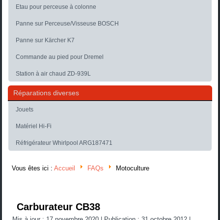
Etau pour perceuse à colonne
Panne sur Perceuse/Visseuse BOSCH
Panne sur Kärcher K7
Commande au pied pour Dremel
Station à air chaud ZD-939L
Réparations diverses
Jouets
Matériel Hi-Fi
Réfrigérateur Whirlpool ARG187471
Vous êtes ici :
Accueil
FAQs
Motoculture
Carburateur CB38
Mis à jour : 17 novembre 2020
|
Publication : 31 octobre 2012
|