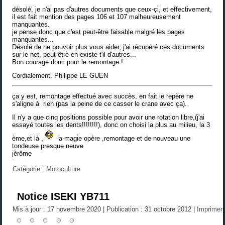
désolé, je n'ai pas d'autres documents que ceux-çi, et effectivement,
il est fait mention des pages 106 et 107 malheureusement
manquantes.
je pense donc que c'est peut-être faisable malgré les pages
manquantes...
Désolé de ne pouvoir plus vous aider, j'ai récupéré ces documents
sur le net, peut-être en existe-t'il d'autres...
Bon courage donc pour le remontage !
Cordialement, Philippe LE GUEN
ça y est, remontage effectué avec succès, en fait le repère ne
s'aligne à rien (pas la peine de ce casser le crane avec ça).
Il n'y a que cinq positions possible pour avoir une rotation libre,(j'ai
essayé toutes les dents!!!!!!!!), donc on choisi la plus au milieu, la 3
ème,et là ,
la magie opère ,remontage et de nouveau une
tondeuse presque neuve
jérôme
Catégorie :
Motoculture
Notice ISEKI YB711
Mis à jour : 17 novembre 2020
|
Publication : 31 octobre 2012
|
Imprimer