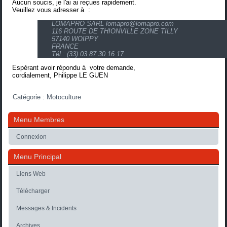
Aucun soucis, je l'ai ai reçues rapidement.
Veuillez vous adresser à :
LOMAPRO SARL
lomapro@lomapro.com
116 ROUTE DE THIONVILLE ZONE TILLY
57140 WOIPPY
FRANCE
Tél.: (33) 03 87 30 16 17
Espérant avoir répondu à votre demande,
cordialement, Philippe LE GUEN
Catégorie :
Motoculture
Menu Membres
Connexion
Menu Principal
Liens Web
Télécharger
Messages & Incidents
Archives