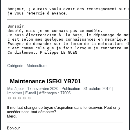
bonjour, j aurais voulu avoir des renseignement sur u
je vous remercie d avance. 
Bonsoir,

désolé, mais je ne connais pas ce modèle.

Je suis électronicien à  la base, le dépannage de mes
c'est selon mes quelques connaissances en mécanique..
Essayez de demander sur le forum de la motoculture (
h
c'est comme cela que je fais lorsque je rencontre un 
Cordialement, Philippe LE GUEN
Catégorie :
Motoculture
Maintenance ISEKI YB701
Mis à jour : 17 novembre 2020
|
Publication : 31 octobre 2012
|
Imprimer
|
E-mail
|
Affichages : 77005
Il me faut changer ce tuyau d'aspiration dans le réservoir. Peut-on y
accéder sans tout démonter?
Merci.
Bonjour,