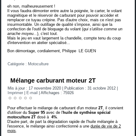
eh non, malheureusement !
Il vous faudra démonter entre autre la poignée, le carter, le volant
magnétique et le réservoir de carburant pour pouvoir accéder et
remplacer ce tuyau crépine. Pas d'autre choix, mais ce n'est pas
insurmontable. Un outillage de qualité s'impose, ainsi que la
confection de l'outil de bloquage du volant (
qui s'utilise comme un
arrache moyeu...
), c'est tout.
Mais le jeu en vaut largement la chandelle, compte tenu du coup
d'intervention en atelier spécialisé...
Bon démontage, cordialement, Philippe LE GUEN
Catégorie :
Motoculture
Mélange carburant moteur 2T
Mis à jour : 17 novembre 2020
|
Publication : 31 octobre 2012
|
Imprimer
|
E-mail
|
Affichages : 75926
Pour effectuer le mélange de carburant d'un moteur
2T
, il convient
d'utiliser du
Super 95
avec de l'
huile de synthèse spécial
motoculture 2T
dosé à
4%
.
D'autre part, de part la dégradation rapide de l'huile mélangée à
l'essence, le mélange ainsi confectionné a une
durée de vie de 2
mois
.