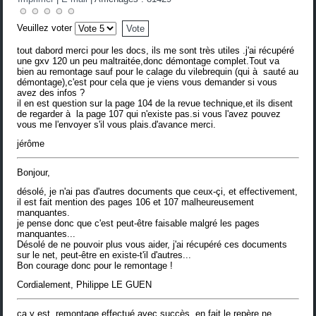
Veuillez voter
tout dabord merci pour les docs, ils me sont très utiles .j'ai récupéré
une gxv 120 un peu maltraitée,donc démontage complet.Tout va
bien au remontage sauf pour le calage du vilebrequin (qui à sauté au
démontage),c'est pour cela que je viens vous demander si vous
avez des infos ?
il en est question sur la page 104 de la revue technique,et ils disent
de regarder à la page 107 qui n'existe pas.si vous l'avez pouvez
vous me l'envoyer s'il vous plais.d'avance merci.
jérôme
Bonjour,
désolé, je n'ai pas d'autres documents que ceux-çi, et effectivement,
il est fait mention des pages 106 et 107 malheureusement
manquantes.
je pense donc que c'est peut-être faisable malgré les pages
manquantes...
Désolé de ne pouvoir plus vous aider, j'ai récupéré ces documents
sur le net, peut-être en existe-t'il d'autres...
Bon courage donc pour le remontage !
Cordialement, Philippe LE GUEN
ça y est, remontage effectué avec succès, en fait le repère ne