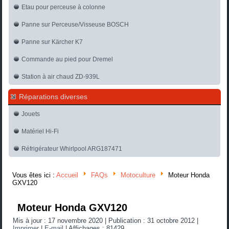
Etau pour perceuse à colonne
Panne sur Perceuse/Visseuse BOSCH
Panne sur Kärcher K7
Commande au pied pour Dremel
Station à air chaud ZD-939L
Réparations diverses
Jouets
Matériel Hi-Fi
Réfrigérateur Whirlpool ARG187471
Vous êtes ici :
Accueil
FAQs
Motoculture
Moteur Honda
GXV120
Moteur Honda GXV120
Mis à jour : 17 novembre 2020
|
Publication : 31 octobre 2012
|
Imprimer
|
E-mail
|
Affichages : 81429