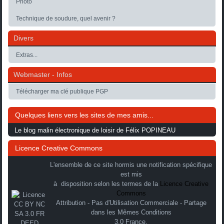
Photo
Technique de soudure, quel avenir ?
Divers
Extras...
Webmaster - Infos
Télécharger ma clé publique PGP
Quelques liens vers les sites de mes amis...
Le blog malin électronique de loisir de Félix POPINEAU
Licence Creative Commons
L'ensemble de ce site hormis une notification spécifique
est mis
à disposition selon les termes de la
Licence Creative
Commons
Attribution - Pas d'Utilisation Commerciale - Partage
dans les Mêmes Conditions
3.0 France.