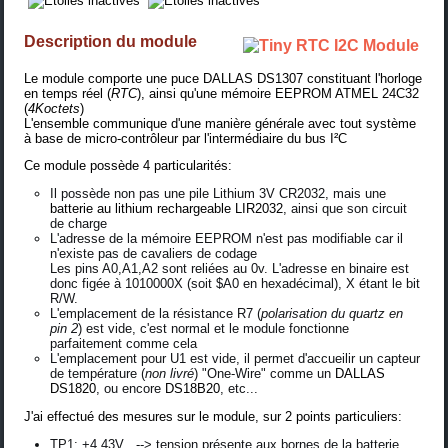
Description du module
Le module comporte une puce
DALLAS DS1307
constituant l'horloge
en temps réel (
RTC
), ainsi qu'une mémoire
EEPROM ATMEL 24C32
(
4Koctets
)
L'ensemble communique d'une manière générale avec tout système
à base de micro-contrôleur par l'intermédiaire du bus I²C
Ce module possède 4 particularités:
Il possède non pas une pile Lithium 3V CR2032, mais une
batterie au lithium rechargeable LIR2032
, ainsi que son circuit
de charge
L'adresse de la mémoire EEPROM n'est pas modifiable car il
n'existe pas de cavaliers de codage
Les pins A0,A1,A2 sont reliées au 0v. L'adresse en binaire est
donc figée à 1010000X (soit $A0 en hexadécimal), X étant le bit
R/W.
L'emplacement de la résistance R7 (
polarisation du quartz en
pin 2
) est vide, c'est normal et le module fonctionne
parfaitement comme cela
L'emplacement pour U1 est vide, il permet d'accueilir un capteur
de température (
non livré
) "One-Wire" comme un
DALLAS
DS1820
, ou encore
DS18B20
, etc...
J'ai effectué des mesures sur le module, sur 2 points particuliers:
TP1: +4,43V --> tension présente aux bornes de la batterie