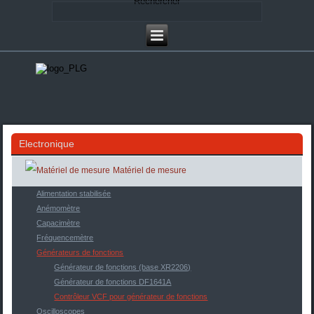
Rechercher
Electronique
Matériel de mesure
Alimentation stabilisée
Anémomètre
Capacimètre
Fréquencemètre
Générateurs de fonctions
Générateur de fonctions (base XR2206)
Générateur de fonctions DF1641A
Contrôleur VCF pour générateur de fonctions
Oscilloscopes