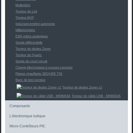
Multimètre
Testeur de Led
Testeur AOP
Inductancemètre autonome
Milliohmmètre
ESR-mètre analogique
Sonde différentielle
Testeur de diodes Zener
Testeur de Quartz
Sonde de court-circuit
Charge électronique à courant constant
Plaque chauffante SEQURE T55
Banc de test secteur
Testeur de diodes Zener v2
Testeur de câble USB - MRB063A
Composants
L'électronique ludique
Micro-Contrôleurs PIC