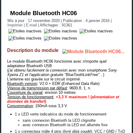
Module Bluetooth HC06
Mis à jour : 17 novembre 2020
|
Publication : 4 janvier 2016
|
Imprimer
|
E-mail
|
Affichages : 91361
Description du module
Le module Bluetooth HC06 fonctionne avec n'importe quel
adaptateur Bluetooth USB
(
j'ai obtenu facilement la connexion avec mon smartphone Sony
Xperia Z1 et l'application gratuite "BlueToothLinkFree"...
)
L'antenne est gravée sur le circuit imprimé.
Bluetooth version
: V2.0 + EDR (
Enhanced Data Rate
)
Vitesse de transmission par défaut
: 9600,8, 1, n.
Couverture du signal
: environ 10 mètres
Tension de fonctionnement
:
+3,3 V maximum ! (
alimentation et
données de transfert
)
Consommation
: 150mA sous 3,3 V
1 x LED verte indicatrice du mode de fonctionnement:
sans connexion Bluetooth la LED clignotte
avec connexon Bluetooth la LED est allumée fixe
1 x connecteur mâle 4 pins (
livré déjà soudé
): VCC / GND / TxD