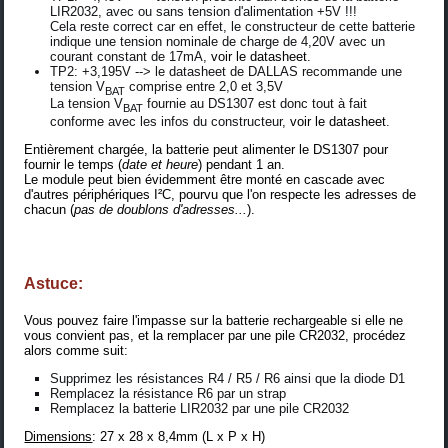
LIR2032, avec ou sans tension d'alimentation +5V !!!
Cela reste correct car en effet, le constructeur de cette batterie
indique une tension nominale de charge de 4,20V avec un
courant constant de 17mA,
voir le datasheet
.
TP2: +3,195V --> le datasheet de DALLAS recommande une
tension V
comprise entre 2,0 et 3,5V
BAT
La tension V
fournie au DS1307 est donc tout à fait
BAT
conforme avec les infos du constructeur,
voir le datasheet
.
Entièrement chargée, la batterie peut alimenter le DS1307 pour
fournir le temps (
date et heure
) pendant 1 an.
Le module peut bien évidemment être monté en cascade avec
d'autres périphériques I²C, pourvu que l'on respecte les adresses de
chacun (
pas de doublons d'adresses...
).
Astuce:
Vous pouvez faire l'impasse sur la batterie rechargeable si elle ne
vous convient pas, et la remplacer par une pile CR2032, procédez
alors comme suit:
Supprimez les résistances R4 / R5 / R6 ainsi que la diode D1
Remplacez la résistance R6 par un strap
Remplacez la batterie LIR2032 par une pile CR2032
Dimensions
: 27 x 28 x 8,4mm (L x P x H)