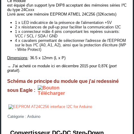
Ce module
est équipé d'un support lyre DIP8 acceptant des mémoires séries I²C
du type 24Cxxx
Livré avec une mémoire
EEPROM ATMEL 24C256 (32Koctets)
1 x LED indicatrice de la présence de l'alimentation +5V
2 x résistances de pull-up pour faciliter la communication I2C
1 x connecteur mâle 4 pins comportant les repères suivants:
VCC / SCL / SDA / GND
4 x cavaliers permettant de sélectionner l'adresse de l'EEPROM
sur le bus I²C (A0, A1, A2), ainsi que la protection d'écriture (WP
- Write Protect)
Dimensions
: 36.5 x 12mm (L x P)
→ J'ai acheté ce module
ici
en décembre 2015 pour 0,87€ (
port
gratuit
).
Schéma de principe du module que j'ai redessiné
sous Eagle :
Catégorie :
Arduino
Convertisseur DC-DC Step-Down