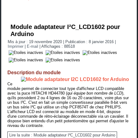
Module adaptateur I²C_LCD1602 pour
Arduino
Mis à jour : 19 novembre 2020
|
Publication : 8 janvier 2016
|
Imprimer
|
E-mail
|
Affichages : 88518
Description du module
Ce
module permet de connecter tout type d'afficheur LCD compatible
avec la puce HITACHI HD44780 (
qui équipe bon nombre de LCD
),
qu'ils possèdent 2 ou 4 lignes de 16 ou 20 caractères, voire plus sur
un bus I²C. C'est en fait un simple convertisseur parallèle 8-bit vers
un bus série I²C qui utilise un chip
PCF8574T
de chez PHILIPS.
L'afficheur LCD est connecté au module en mode 4-bit, dispose
d'une commande de rétro-éclairage déconnectable via un cavalier. Il
dispose bien entendu d'un petit potentiomètre qui permet d'ajuster le
niveau du contraste.
Lire la suite : Module adaptateur I²C_LCD1602 pour Arduino