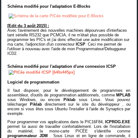
Schéma modifié pour l'adaptation
E-Blocks
[Edit du 3 août 2015] :
Avec l'avénement des nouvelles machines dépourvues d'interfaces
tant sérielle RS232 que PCMCIA, il ne m'était plus possible de
programmer les PIC's et j'ai donc effectué une autre modification sur
ma carte, l'adjonction d'un connecteur
ICSP
. Ceci me permet de
l'utiliser à nouveau avec l'aide de mon
Programmateur/Debuggueur
ICD2
.
Schéma modifié pour l'adaptation
d'une connexion ICSP
Logiciel de programmation
Il faut disposer, pour le développement de programmes en
assembleur, d'outils de programmation additionnels, comme
MPLAB
sous Windows, ou encore
Piklab
sous Linux. Vous pouvez
télécharger
Piklab
directement sur le
site du développeur
, ou
encore si vous êtes sous Ubuntu l'installer à l'aide de Synaptics par
exemple.
Pour programmer vos applications dans le PIC16F84,
ICPROG.EXE
permet lui aussi de travailler confortablement. Lors de l'installation
du matériel, la mono-carte PICÉE s'identifie comme
programmateur JDM
. Sous Linux et en ligne de commande, il