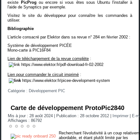
existe
PicProg
ou encore si vous êtes sous Ubuntu l'installer à
l'aide de Synaptics par exemple.
Visitez le
site du développeur
pour connaître les commandes à
utiliser.
Bibliographie
L'article consacré par Elektor dans sa revue n° 284 en février 2002 :
Système de développement PICÉE
Mono-carte à PIC16F84
Lien de téléchargement de la revue complète
:
https://www.elektor.fr/pdf-download-fr-02-2002
Lien pour commander le circuit imprimé
:
https://www.elektor.fr/picee-development-system
Catégorie :
Développement PIC
Carte de développement ProtoPic2840
Mis à jour : 28 août 2024
|
Publication : 28 octobre 2012
|
Imprimer
|
E-m
Affichages : 86792
Recherchant l'évolutivité à un coup relative
abordable, et étant plutôt limité par les