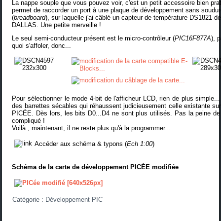
La nappe souple que vous pouvez voir, c'est un
petit accessoire
bien prat
permet de raccorder un port à une
plaque de développement sans soudu
(
breadboard
)
, sur laquelle j'ai câblé un capteur de température DS1821 d
DALLAS. Une petite merveille !
Le seul semi-conducteur présent est le micro-contrôleur (
PIC16F877A
), 
quoi s'affoler, donc...
Pour sélectionner le mode 4-bit de l'afficheur LCD, rien de plus simple... j
des barrettes sécables qui réhaussent judicieusement celle existante sur 
PICÉE. Dès lors, les bits D0...D4 ne sont plus utilisés. Pas la peine de 
compliqué !
Voilà , maintenant, il ne reste plus qu'à la programmer...
Accéder aux schéma & typons (
Ech 1:00
)
Schéma de la carte de développement PICÉE modifié
e
Catégorie :
Développement PIC