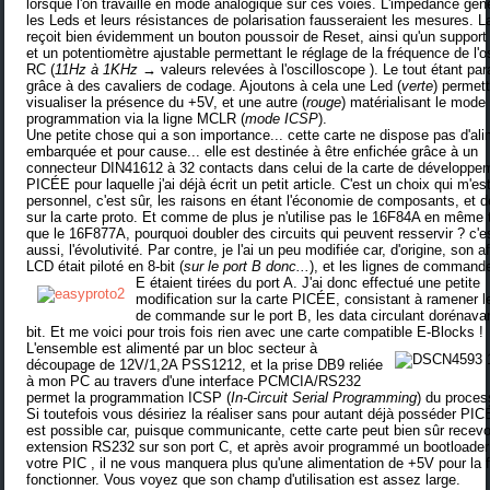
lorsque l'on travaille en mode analogique sur ces voies. L'impédance gén
les Leds et leurs résistances de polarisation fausseraient les mesures. La
reçoit bien évidemment un bouton poussoir de Reset, ainsi qu'un support
et un potentiomètre ajustable permettant le réglage de la fréquence de l'os
RC (
11Hz à 1KHz
→
valeurs relevées à l'oscilloscope ). Le tout étant pa
grâce à des cavaliers de codage. Ajoutons à cela une Led (
verte
) permet
visualiser la présence du +5V, et une autre (
rouge
) matérialisant le mode
programmation via la ligne MCLR (
mode ICSP
).
Une petite chose qui a son importance... cette carte ne dispose pas d'al
embarquée et pour cause... elle est destinée à être enfichée grâce à un
connecteur DIN41612 à 32 contacts dans celui de la
carte de développe
PICÉE
pour laquelle j'ai déjà écrit un petit article. C'est un choix qui m'es
personnel, c'est sûr, les raisons en étant l'économie de composants, et d
sur la carte proto. Et comme de plus je n'utilise pas le 16F84A en même
que le 16F877A, pourquoi doubler des circuits qui peuvent resservir ? c'e
aussi, l'évolutivité. Par contre, je l'ai un peu modifiée car, d'origine, son a
LCD était piloté en 8-bit (
sur le port B donc...
), et les lignes de command
E étaient tirées du port A.
J'ai donc effectué une petite
modification sur la carte PICÉE, consistant à ramener l
de commande sur le port B, les data circulant dorénavan
bit. Et me voici pour trois fois rien avec une carte
compatible E-Blocks
!
L'ensemble est alimenté par un
bloc secteur à
découpage de 12V/1,2A PSS1212
, et la prise DB9 reliée
à mon PC au travers
d'une interface PCMCIA/RS232
permet la programmation ICSP (
In-Circuit Serial Programming
) du proces
Si toutefois vous désiriez la réaliser sans pour autant déjà posséder PIC
est possible car, puisque communicante, cette carte peut bien sûr recevo
extension RS232 sur son port C, et après avoir programmé un
bootloader
votre PIC , il ne vous manquera plus qu'une alimentation de +5V pour la f
fonctionner. Vous voyez que son champ d'utilisation est assez large.