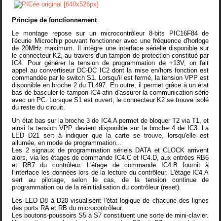
Principe de fonctionnement
Le montage repose sur un microcontrôleur 8-bits PIC16F84 de
l'écurie Microchip pouvant fonctionner avec une fréquence d'horloge
de 20MHz maximum. Il intègre une interface sérielle disponible sur
le connecteur K2, au travers d'un tampon de protection constitué par
IC4. Pour générer la tension de programmation de +13V, on fait
appel au convertiseur DC-DC IC2 dont la mise en/hors fonction est
commandée par le switch S1. Lorsqu'il est fermé, la tension VPP est
disponible en broche 2 du TL497. En outre, il permet grâce à un état
bas de basculer le tampon IC4 afin d'assurer la communication série
avec un PC. Lorsque S1 est ouvert, le connecteur K2 se trouve isolé
du reste du circuit.
Un état bas sur la broche 3 de IC4.A permet de bloquer T2 via T1, et
ainsi la tension VPP devient disponible sur la broche 4 de IC3. La
LED D21 sert à indiquer que la carte se trouve, lorsqu'elle est
allumée, en mode de programmation...
Les 2 signaux de programmation sériels DATA et CLOCK arrivent
alors, via les étages de commande IC4.C et IC4.D, aux entrées RB6
et RB7 du contrôleur. L'étage de commande IC4.B fournit à
l'interface les données lors de la lecture du contrôleur. L'étage IC4.A
sert au pilotage, selon le cas, de la tension continue de
programmation ou de la réinitialisation du contrôleur (reset).
Les LED D8 à D20 visualisent l'état logique de chacune des lignes
des ports RA et RB du microcontrôleur.
Les boutons-poussoirs S5 à S7 constituent une sorte de mini-clavier.