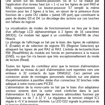
Une action sur les boutons-poussoirs S6 et S7 se traduit par
l'application d'un niveau haut (un « 1 ») sur les lignes de port RA0 et
RA1 respectivement. Le bouton-poussoir S7 remplit la même
fonction pour les 2 lignes à la fois, en raison de la présence d'une
fonction de « porte OU câblée » (wired OR port) que constituent la
paire de diodes D3 et D4. Le décodage des actions sur ces touches
est l'affaire du logiciel.
La visualisation de modes de fonctionnement se fera par le biais
d'un affichage LCD alphanumérique à 2 lignes de 16 caractères
(MOD1). Ce module fait appel à un contrôleur HD44780 de chez
Hitachi.
Le pilotage de l'affichage se fait par le biais des lignes de validation
E (Enable) et de sélection de registre RS (Register Selection) qui
attaquent les lignes de port RA2 et RA3. L'entrée de lecture/écriture
RW (Read/Write) du module est forcée en permanence à la masse
(GND), vu que l'on n'a besoin que très exceptionnellement du mode
de lecture (Read).
Toutes les lignes du contrôleur ainsi que la tension d'alimentation
disponible au niveau du jack d'alimentation sont reportées vers une
embase à 32 contacts du type DIN41612. Ceci permet une
connexion aisée de montages personnels réalisés sur une platine
d'expérimentation à pastilles dotée d'un connecteur 32 broches mâle
adéquat à notre mono-carte PICÉE.
L'alimentation de la mono-carte se fait par le biais d'un adaptateur
secteur externe dont la sortie vient s'enficher dans le jack
d'alimentation K1. La plage des tensions admissibles fournies par
l'adaptateur va de 7 à 12 V. Le régulateur de tension intégré IC1
régule à +5 V la tension d'entrée. La LED D22 signale la présence de
la tension d'alimentation.