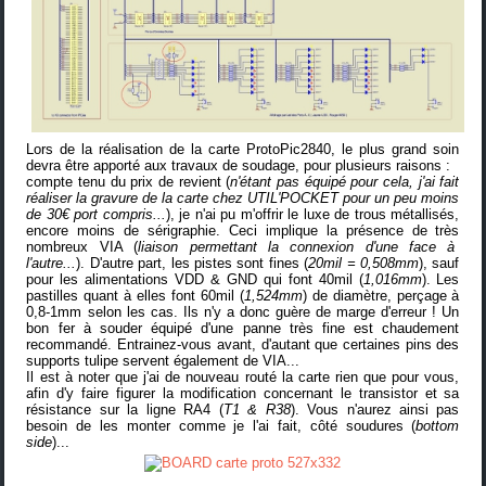
Lors de la réalisation de la carte ProtoPic2840, le plus grand soin
devra être apporté aux travaux de soudage, pour plusieurs raisons :
compte tenu du prix de revient (
n'étant pas équipé pour cela, j'ai fait
réaliser la gravure de la carte chez
UTIL'POCKET
pour un peu moins
de 30€ port compris...
), je n'ai pu m'offrir le luxe de trous métallisés,
encore moins de sérigraphie. Ceci implique la présence de très
nombreux VIA (
liaison permettant la connexion d'une face à
l'autre...
). D'autre part, les pistes sont fines (
20mil = 0,508mm
), sauf
pour les alimentations VDD & GND qui font 40mil (
1,016mm
). Les
pastilles quant à elles font 60mil (
1,524mm
) de diamètre, perçage à
0,8-1mm selon les cas. Ils n'y a donc guère de marge d'erreur ! Un
bon fer à souder équipé d'une panne très fine est chaudement
recommandé. Entrainez-vous avant, d'autant que certaines pins des
supports tulipe servent également de VIA...
Il est à noter que j'ai de nouveau routé la carte rien que pour vous,
afin d'y faire figurer la modification concernant le transistor et sa
résistance sur la ligne RA4 (
T1 & R38
). Vous n'aurez ainsi pas
besoin de les monter comme je l'ai fait, côté soudures (
bottom
side
)...