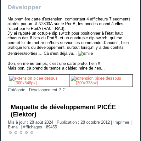
Développer
Ma première carte d'extension, comportant 4 afficheurs 7 segments
pilotés par un ULN2803A sur le PortB, les anodes quand à elles
l'étant par le PortA (RA0...RA3).
J'y ai rajouté un octuple dip switch pour positionner à l'état haut
chacun des 8 bits du PortB, et un quadruple dip switch, qui me
permet lui de mettre en/hors service les commande d'anodes, bien
pratique lors du développement, surtout lorsqu'il y a des conflits
d'entrées/sorties.... Cà s'est déjà vu...
Bon, en même temps, c'est une carte proto, hein !!!
Mais bon, çà prend du temps à câbler, mine de rien...
Catégorie :
Développement PIC
Maquette de développement PICÉE
(Elektor)
Mis à jour : 28 août 2024
|
Publication : 28 octobre 2012
|
Imprimer
|
E-mail
|
Affichages : 89455