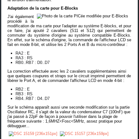
Adaptation de la carte pour E-Blocks
J'ai également
procédé à la
modification de ma carte pour l'adapter au
système E-blocks
, et pour
ce faire, j'ai ajouté 2 cavaliers (S11 et S12) qui permettent de
commuter du système d'origine au système compatible E-Blocks.
En effet, sur le schéma d'origine, la commande de l'afficheur LCD se
fait en mode 8-bit, et utilise les 2 Ports A et B du micro-contrôleur :
RA2 : E
RA3 : RS
RB0..RB7 : D0..D7
La correction effectuée avec les 2 cavaliers supplémentaires ainsi
que quelques coupures et straps sur le circuit imprimé permettent de
libérer le Port A, et de commander l'afficheur LCD en mode 4-bit :
RB2 : E
RB3 : RS
RB4..RB7 : D4..D7
Sur le schéma apparaît aussi une seconde modification sur la partie
Oscillateur RC, il s'agit de la valeur du condensateur C7 (100nF) que
j'ai passé à 22pF de façon à pouvoir l'utiliser dans la plage de
fréquence suivante : 1,6MHZ<Fosc<5MHz, assez pratique pour
débugguer...