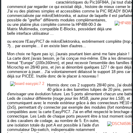
caractéristiques du Pic16F84A, j'ai tout d'ab
commencé par regarder ce qui existait déjà , histoire de mieux cerner le
J'ai vu des platines simples et accessibles comme la PIC READY BOA
commercialisée par mikroElektronika, et autour de laquelle il est parfait
possible de "greffer" différents modules complémentaires,
ou une platine plus complète comme la HP488-00-3 de
Matrix Multimedia, compatible E-Blocks, possédant déjà une
belle interface utilisateur ...
ou encore l'EasyPIC7 de mikroElektronika, extrêmement complète (
trop 
?
)... par exemple... il en existe bien d'autres...
Mon choix ne figure pas içi, j'aurais pourtant bien aimé me faire plaisir !
La carte dont j'avais besoin, je l'ai conçue moi-même. Elle a les dimensi
format "Europe" (
100x160mm
), et peut recevoir l'ensemble des familles 8
Microchip en 28/40 pins, et j'en ai dénombré quelques 127 ! de quoi déjà 
commencer à jouer... J'ai volontairement délaissé le support 18 pins car i
déjà sur PICÉE. Inutile donc de le placer à nouveau !
Hormis donc ces 2 supports 28/40 pins, j'ai doubl
40 grâce à des barrettes tulipes de 20 pins, perme
d'envisager une évolution future. Les 5 ports alimentent chacun une batte
Leds de couleur différente (
rouge pour les MSB, jaune pour les LSB
), et
communiquent avec le monde extérieur grâce à des connecteurs HE10 
(2x5), permettant d'y connecter par exemple des modules (
fort nombreux.
compatibles avec la carte EasyPIC7. J'ai en effet respecté le brochage d
connectique. Les Leds de chaque ports peuvent être à tout moment isol
à des cavaliers de codage, au nombre de 5.
En outre,
une isolation totale du port A est possible à l'aide d'un
commutateur Dip-switch, indispensable notamment