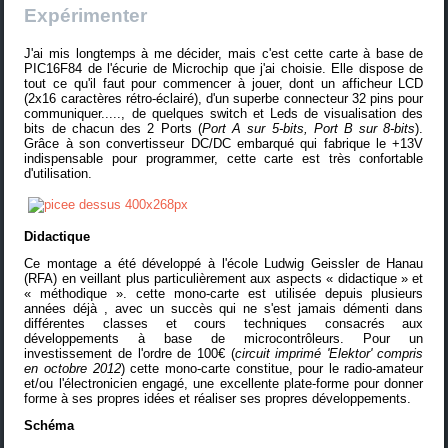
Expérimenter
J'ai mis longtemps à me décider, mais c'est cette
carte à base de
PIC16F84
de l'écurie de Microchip que j'ai choisie. Elle dispose de
tout ce qu'il faut pour commencer à jouer, dont un afficheur LCD
(2x16 caractères rétro-éclairé), d'un superbe connecteur 32 pins pour
communiquer....., de quelques switch et Leds de visualisation des
bits de chacun des 2 Ports (
Port A sur 5-bits, Port B sur 8-bits
).
Grâce à son convertisseur DC/DC embarqué qui fabrique le +13V
indispensable pour programmer, cette carte est très confortable
d'utilisation.
Didactique
Ce montage a été développé à l'école Ludwig Geissler de Hanau
(RFA) en veillant plus particulièrement aux aspects « didactique » et
« méthodique ». cette mono-carte est utilisée depuis plusieurs
années déjà , avec un succès qui ne s'est jamais démenti dans
différentes classes et cours techniques consacrés aux
développements à base de microcontrôleurs. Pour un
investissement de l'ordre de 100€ (
circuit imprimé 'Elektor' compris
en octobre 2012
) cette mono-carte constitue, pour le radio-amateur
et/ou l'électronicien engagé, une excellente plate-forme pour donner
forme à ses propres idées et réaliser ses propres développements.
Schéma