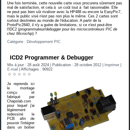
Une fois terminée, cette nouvelle carte vous procurera sûrement pas
mal de satisfaction, et cela à un coût tout à fait raisonnable. Elle
ne peut pas bien sûr rivaliser avec la HP488 ou encore la EasyPic7,
mais le public visé n'est pas non plus le même. Ces 2 cartes sont
surtout destinées au monde de l'éducation. A partir de la
ProtoPic2840, il n'y a guère de limitations, si ce n'est peut-être
l'IDC2 (
programmateur/debugger pour les microcontroleurs PIC de
chez Microchip
) ?
Catégorie :
Développement PIC
ICD2 Programmer & Debugger
Mis à jour : 28 août 2024
|
Publication : 28 octobre 2012
|
Imprimer
|
E-mail
|
Affichages : 90922
Je reprends ici
le montage
conçu et
fabriqué par
Chapslab.com
pour lequel j'ai
légèrement
redessiné le
PCB afin de
pouvoir l'intégrer
dans un boitier