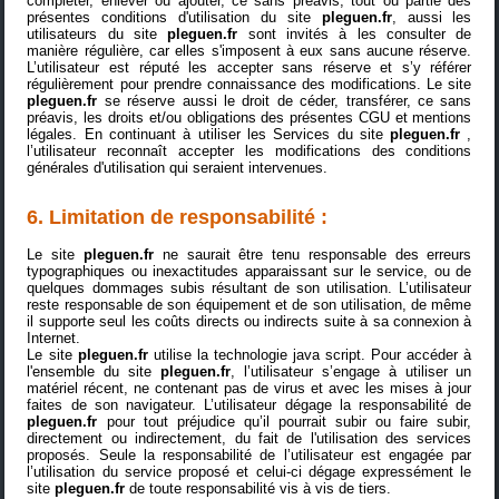
compléter, enlever ou ajouter, ce sans préavis, tout ou partie des
présentes conditions d'utilisation du site
pleguen.fr
, aussi les
utilisateurs du site
pleguen.fr
sont invités à les consulter de
manière régulière, car elles s'imposent à eux sans aucune réserve.
L’utilisateur est réputé les accepter sans réserve et s’y référer
régulièrement pour prendre connaissance des modifications. Le site
pleguen.fr
se réserve aussi le droit de céder, transférer, ce sans
préavis, les droits et/ou obligations des présentes CGU et mentions
légales. En continuant à utiliser les Services du site
pleguen.fr
,
l’utilisateur reconnaît accepter les modifications des conditions
générales d'utilisation qui seraient intervenues.
6. Limitation de responsabilité :
Le site
pleguen.fr
ne saurait être tenu responsable des erreurs
typographiques ou inexactitudes apparaissant sur le service, ou de
quelques dommages subis résultant de son utilisation. L’utilisateur
reste responsable de son équipement et de son utilisation, de même
il supporte seul les coûts directs ou indirects suite à sa connexion à
Internet.
Le site
pleguen.fr
utilise la technologie java script. Pour accéder à
l'ensemble du site
pleguen.fr
, l’utilisateur s’engage à utiliser un
matériel récent, ne contenant pas de virus et avec les mises à jour
faites de son navigateur. L’utilisateur dégage la responsabilité de
pleguen.fr
pour tout préjudice qu’il pourrait subir ou faire subir,
directement ou indirectement, du fait de l'utilisation des services
proposés. Seule la responsabilité de l’utilisateur est engagée par
l’utilisation du service proposé et celui-ci dégage expressément le
site
pleguen.fr
de toute responsabilité vis à vis de tiers.