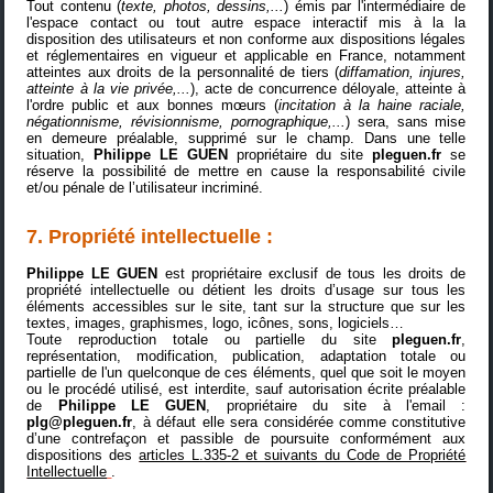
Tout contenu (
texte, photos, dessins,...
) émis par l'intermédiaire de
l'espace contact ou tout autre espace interactif mis à la la
disposition des utilisateurs et non conforme aux dispositions légales
et réglementaires en vigueur et applicable en France, notamment
atteintes aux droits de la personnalité de tiers (
diffamation, injures,
atteinte à la vie privée,...
), acte de concurrence déloyale, atteinte à
l'ordre public et aux bonnes mœurs (
incitation à la haine raciale,
négationnisme, révisionnisme, pornographique,...
) sera, sans mise
en demeure préalable, supprimé sur le champ. Dans une telle
situation,
Philippe LE GUEN
propriétaire du site
pleguen.fr
se
réserve la possibilité de mettre en cause la responsabilité civile
et/ou pénale de l’utilisateur incriminé.
7. Propriété intellectuelle :
Philippe LE GUEN
est propriétaire exclusif de tous les droits de
propriété intellectuelle ou détient les droits d’usage sur tous les
éléments accessibles sur le site, tant sur la structure que sur les
textes, images, graphismes, logo, icônes, sons, logiciels…
Toute reproduction totale ou partielle du site
pleguen.fr
,
représentation, modification, publication, adaptation totale ou
partielle de l'un quelconque de ces éléments, quel que soit le moyen
ou le procédé utilisé, est interdite, sauf autorisation écrite préalable
de
Philippe LE GUEN
, propriétaire du site à l'email :
plg@pleguen.fr
, à défaut elle sera considérée comme constitutive
d’une contrefaçon et passible de poursuite conformément aux
dispositions des
articles L.335-2 et suivants du Code de Propriété
Intellectuelle
.