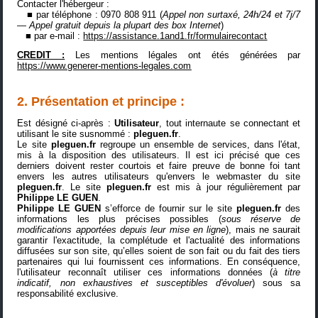
Contacter l'hébergeur :
■ par téléphone : 0970 808 911 (
Appel non surtaxé, 24h/24 et 7j/7
— Appel gratuit depuis la plupart des box Internet
)
■ par e-mail :
https://assistance.1and1.fr/formulairecontact
CREDIT :
Les mentions légales ont étés générées par
https://www.generer-mentions-legales.com
2. Présentation et principe :
Est désigné ci-après :
Utilisateur
, tout internaute se connectant et
utilisant le site susnommé :
pleguen.fr
.
Le site
pleguen.fr
regroupe un ensemble de services, dans l'état,
mis à la disposition des utilisateurs. Il est ici précisé que ces
derniers doivent rester courtois et faire preuve de bonne foi tant
envers les autres utilisateurs qu'envers le webmaster du site
pleguen.fr
. Le site
pleguen.fr
est mis à jour régulièrement par
Philippe LE GUEN
.
Philippe LE GUEN
s’efforce de fournir sur le site
pleguen.fr
des
informations les plus précises possibles (
sous réserve de
modifications apportées depuis leur mise en ligne
), mais ne saurait
garantir l'exactitude, la complétude et l'actualité des informations
diffusées sur son site, qu’elles soient de son fait ou du fait des tiers
partenaires qui lui fournissent ces informations. En conséquence,
l'utilisateur reconnaît utiliser ces informations données (
à titre
indicatif, non exhaustives et susceptibles d'évoluer
) sous sa
responsabilité exclusive.