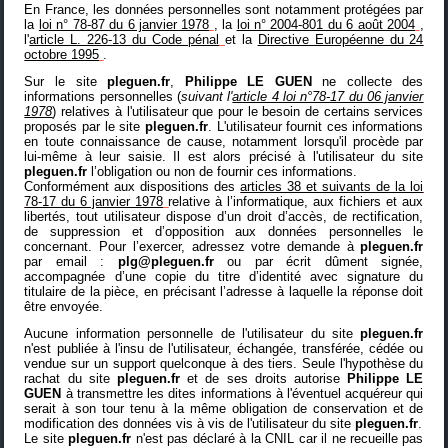
En France, les données personnelles sont notamment protégées par
la
loi n° 78-87 du 6 janvier 1978
, la
loi n° 2004-801 du 6 août 2004
,
l'
article L. 226-13 du Code pénal
et la
Directive Européenne du 24
octobre 1995
.
Sur le site
pleguen.fr
,
Philippe LE GUEN
ne collecte des
informations personnelles (
suivant l'
article 4 loi n°78-17 du 06 janvier
1978
) relatives à l'utilisateur que pour le besoin de certains services
proposés par le site
pleguen.fr
. L'utilisateur fournit ces informations
en toute connaissance de cause, notamment lorsqu'il procède par
lui-même à leur saisie. Il est alors précisé à l'utilisateur du site
pleguen.fr
l’obligation ou non de fournir ces informations.
Conformément aux dispositions des
articles 38 et suivants de la loi
78-17 du 6 janvier 1978
relative à l’informatique, aux fichiers et aux
libertés, tout utilisateur dispose d’un droit d’accès, de rectification,
de suppression et d’opposition aux données personnelles le
concernant. Pour l’exercer, adressez votre demande à
pleguen.fr
par email :
plg@pleguen.fr
ou par écrit dûment signée,
accompagnée d’une copie du titre d’identité avec signature du
titulaire de la pièce, en précisant l’adresse à laquelle la réponse doit
être envoyée.
Aucune information personnelle de l'utilisateur du site
pleguen.fr
n'est publiée à l'insu de l'utilisateur, échangée, transférée, cédée ou
vendue sur un support quelconque à des tiers. Seule l'hypothèse du
rachat du site
pleguen.fr
et de ses droits autorise
Philippe LE
GUEN
à transmettre les dites informations à l'éventuel acquéreur qui
serait à son tour tenu à la même obligation de conservation et de
modification des données vis à vis de l'utilisateur du site
pleguen.fr
.
Le site
pleguen.fr
n'est pas déclaré à la CNIL car il ne recueille pas