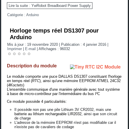
Lire la suite : YwRobot Breadboard Power Supply
Catégorie :
Arduino
Horloge temps réel DS1307 pour
Arduino
Mis à jour : 19 novembre 2020
|
Publication : 4 janvier 2016
|
Imprimer
|
E-mail
|
Affichages : 96032
Description du module
Le module comporte une puce
DALLAS DS1307
constituant l'horloge
en temps réel (
RTC
), ainsi qu'une mémoire
EEPROM ATMEL 24C32
(
4Koctets
)
L'ensemble communique d'une manière générale avec tout système
à base de micro-contrôleur par l'intermédiaire du bus I²C
Ce module possède 4 particularités:
Il possède non pas une pile Lithium 3V CR2032, mais une
batterie au lithium rechargeable LIR2032
, ainsi que son circuit
de charge
L'adresse de la mémoire EEPROM n'est pas modifiable car il
n'existe pas de cavaliers de codage