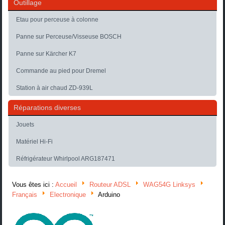
Outillage
Etau pour perceuse à colonne
Panne sur Perceuse/Visseuse BOSCH
Panne sur Kärcher K7
Commande au pied pour Dremel
Station à air chaud ZD-939L
Réparations diverses
Jouets
Matériel Hi-Fi
Réfrigérateur Whirlpool ARG187471
Vous êtes ici :
Accueil
Routeur ADSL
WAG54G Linksys
Français
Electronique
Arduino