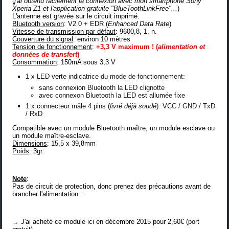
(
j'ai obtenu facilement la connexion avec mon smartphone Sony
Xperia Z1 et l'application gratuite "BlueToothLinkFree"...
)
L'antenne est gravée sur le circuit imprimé.
Bluetooth version
: V2.0 + EDR (
Enhanced Data Rate
)
Vitesse de transmission par défaut
: 9600,8, 1, n.
Couverture du signal
: environ 10 mètres
Tension de fonctionnement
:
+3,3 V maximum ! (
alimentation et
données de transfert
)
Consommation
: 150mA sous 3,3 V
1 x LED verte indicatrice du mode de fonctionnement:
sans connexion Bluetooth la LED clignotte
avec connexon Bluetooth la LED est allumée fixe
1 x connecteur mâle 4 pins (
livré déjà soudé
): VCC / GND / TxD
/ RxD
Compatible avec un module Bluetooth maître, un module esclave ou
un module maître-esclave.
Dimensions
: 15,5 x 39,8mm
Poids
: 3gr.
Note
:
Pas de circuit de protection, donc prenez des précautions avant de
brancher l'alimentation...
→ J'ai acheté ce module
ici
en décembre 2015 pour 2,60€ (port