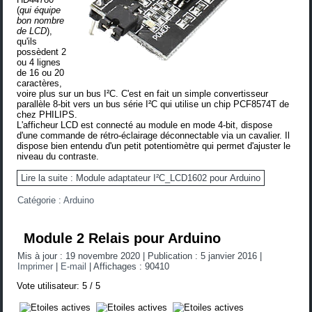
(
qui équipe
bon nombre
de LCD
),
qu'ils
possèdent 2
ou 4 lignes
de 16 ou 20
caractères,
voire plus sur un bus I²C. C'est en fait un simple convertisseur
parallèle 8-bit vers un bus série I²C qui utilise un chip
PCF8574T
de
chez PHILIPS.
L'afficheur LCD est connecté au module en mode 4-bit, dispose
d'une commande de rétro-éclairage déconnectable via un cavalier. Il
dispose bien entendu d'un petit potentiomètre qui permet d'ajuster le
niveau du contraste.
Lire la suite : Module adaptateur I²C_LCD1602 pour Arduino
Catégorie :
Arduino
Module 2 Relais pour Arduino
Mis à jour : 19 novembre 2020
|
Publication : 5 janvier 2016
|
Imprimer
|
E-mail
|
Affichages : 90410
Vote utilisateur:
5
/
5