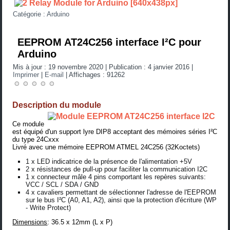
Catégorie :
Arduino
EEPROM AT24C256 interface I²C pour
Arduino
Mis à jour : 19 novembre 2020
|
Publication : 4 janvier 2016
|
Imprimer
|
E-mail
|
Affichages : 91262
Description du module
Ce module
est équipé d'un support lyre DIP8 acceptant des mémoires séries I²C
du type 24Cxxx
Livré avec une mémoire
EEPROM ATMEL 24C256 (32Koctets)
1 x LED indicatrice de la présence de l'alimentation +5V
2 x résistances de pull-up pour faciliter la communication I2C
1 x connecteur mâle 4 pins comportant les repères suivants:
VCC / SCL / SDA / GND
4 x cavaliers permettant de sélectionner l'adresse de l'EEPROM
sur le bus I²C (A0, A1, A2), ainsi que la protection d'écriture (WP
- Write Protect)
Dimensions
: 36.5 x 12mm (L x P)