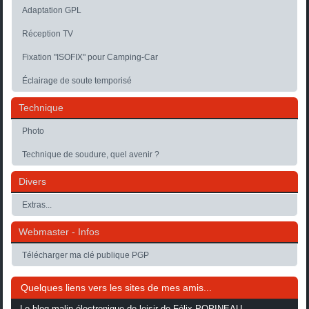
Adaptation GPL
Réception TV
Fixation "ISOFIX" pour Camping-Car
Éclairage de soute temporisé
Technique
Photo
Technique de soudure, quel avenir ?
Divers
Extras...
Webmaster - Infos
Télécharger ma clé publique PGP
Quelques liens vers les sites de mes amis...
Le blog malin électronique de loisir de Félix POPINEAU