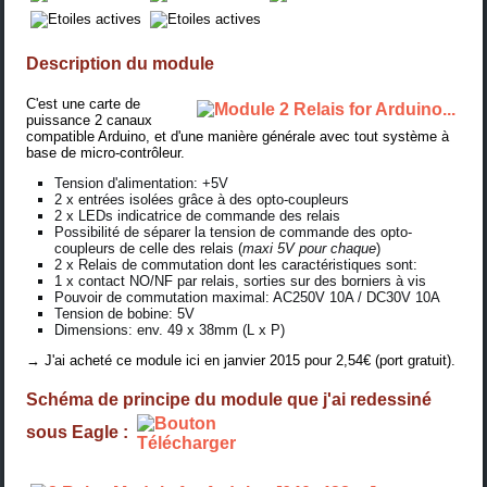
Description du module
C'est une carte de
puissance 2 canaux
compatible Arduino, et d'une manière générale avec tout système à
base de micro-contrôleur.
Tension d'alimentation: +5V
2 x entrées isolées grâce à des opto-coupleurs
2 x LEDs indicatrice de commande des relais
Possibilité de séparer la tension de commande des opto-
coupleurs de celle des relais (
maxi 5V pour chaque
)
2 x Relais de commutation dont les caractéristiques sont:
1 x contact NO/NF par relais, sorties sur des borniers à vis
Pouvoir de commutation maximal: AC250V 10A / DC30V 10A
Tension de bobine: 5V
Dimensions: env. 49 x 38mm (L x P)
→ J'ai acheté ce module
ici
en janvier 2015 pour 2,54€ (port gratuit).
Schéma de principe du module que j'ai redessiné
sous Eagle :