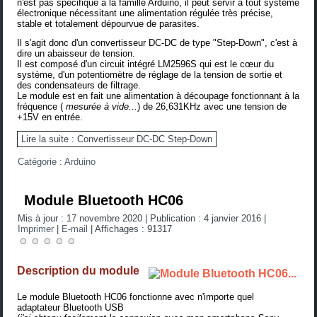
n'est pas spécifique à la famille Arduino, il peut servir à tout système
électronique nécessitant une alimentation régulée très précise,
stable et totalement dépourvue de parasites.
Il s'agit donc d'un convertisseur DC-DC de type "Step-Down", c'est à
dire un abaisseur de tension.
Il est composé d'un circuit intégré LM2596S qui est le cœur du
système, d'un potentiomètre de réglage de la tension de sortie et
des condensateurs de filtrage.
Le module est en fait une alimentation à découpage fonctionnant à la
fréquence (
mesurée à vide...
) de 26,631KHz avec une tension de
+15V en entrée.
Lire la suite : Convertisseur DC-DC Step-Down
Catégorie :
Arduino
Module Bluetooth HC06
Mis à jour : 17 novembre 2020
|
Publication : 4 janvier 2016
|
Imprimer
|
E-mail
|
Affichages : 91317
Description du module
Le module Bluetooth HC06 fonctionne avec n'importe quel
adaptateur Bluetooth USB