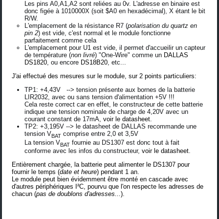
Les pins A0,A1,A2 sont reliées au 0v. L'adresse en binaire est
donc figée à 1010000X (soit $A0 en hexadécimal), X étant le bit
R/W.
L'emplacement de la résistance R7 (
polarisation du quartz en
pin 2
) est vide, c'est normal et le module fonctionne
parfaitement comme cela
L'emplacement pour U1 est vide, il permet d'accueilir un capteur
de température (
non livré
) "One-Wire" comme un
DALLAS
DS1820
, ou encore
DS18B20
, etc...
J'ai effectué des mesures sur le module, sur 2 points particuliers:
TP1: +4,43V --> tension présente aux bornes de la batterie
LIR2032, avec ou sans tension d'alimentation +5V !!!
Cela reste correct car en effet, le constructeur de cette batterie
indique une tension nominale de charge de 4,20V avec un
courant constant de 17mA,
voir le datasheet
.
TP2: +3,195V --> le datasheet de DALLAS recommande une
tension V
comprise entre 2,0 et 3,5V
BAT
La tension V
fournie au DS1307 est donc tout à fait
BAT
conforme avec les infos du constructeur,
voir le datasheet
.
Entièrement chargée, la batterie peut alimenter le DS1307 pour
fournir le temps (
date et heure
) pendant 1 an.
Le module peut bien évidemment être monté en cascade avec
d'autres périphériques I²C, pourvu que l'on respecte les adresses de
chacun (
pas de doublons d'adresses...
).