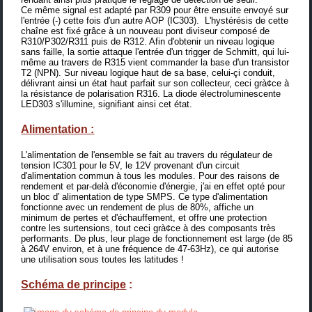
Ce même signal est adapté par R309 pour être ensuite envoyé sur
l'entrée (-) cette fois d'un autre AOP (IC303). L'hystérésis de cette
chaîne est fixé grâce à un nouveau pont diviseur composé de
R310/P302/R311 puis de R312. Afin d'obtenir un niveau logique
sans faille, la sortie attaque l'entrée d'un trigger de Schmitt, qui lui-
même au travers de R315 vient commander la base d'un transistor
T2 (NPN). Sur niveau logique haut de sa base, celui-çi conduit,
délivrant ainsi un état haut parfait sur son collecteur, ceci grà¢ce à
la résistance de polarisation R316. La diode électroluminescente
LED303 s'illumine, signifiant ainsi cet état.
Alimentation :
L'alimentation de l'ensemble se fait au travers du régulateur de
tension IC301 pour le 5V, le 12V provenant d'un circuit
d'alimentation commun à tous les modules. Pour des raisons de
rendement et par-delà d'économie d'énergie, j'ai en effet opté pour
un
bloc d' alimentation de type SMPS
. Ce type d'alimentation
fonctionne avec un rendement de plus de 80%, affiche un
minimum de pertes et d'échauffement, et offre une protection
contre les surtensions, tout ceci grà¢ce à des composants très
performants. De plus, leur plage de fonctionnement est large (de 85
à 264V environ, et à une fréquence de 47-63Hz), ce qui autorise
une utilisation sous toutes les latitudes !
Schéma de principe
: