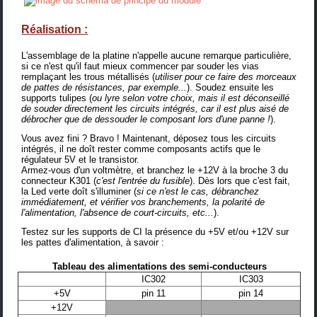
Réalisation :
L'assemblage de la platine n'appelle aucune remarque particulière,
si ce n'est qu'il faut mieux commencer par souder les vias
remplaçant les trous métallisés (
utiliser pour ce faire des morceaux
de pattes de résistances, par exemple...
). Soudez ensuite les
supports tulipes (
ou lyre selon votre choix, mais il est déconseillé
de souder directement les circuits intégrés, car il est plus aisé de
débrocher que de dessouder le composant lors d'une panne !
).
Vous avez fini ? Bravo ! Maintenant, déposez tous les circuits
intégrés, il ne doît rester comme composants actifs que le
régulateur 5V et le transistor.
Armez-vous d'un voltmètre, et branchez le +12V à la broche 3 du
connecteur K301 (
c'est l'entrée du fusible
). Dès lors que c'est fait,
la Led verte doît s'illuminer (
si ce n'est le cas, débranchez
immédiatement, et vérifier vos branchements, la polarité de
l'alimentation, l'absence de court-circuits, etc...
).
Testez sur les supports de CI la présence du +5V et/ou +12V sur
les pattes d'alimentation, à savoir :
Tableau des alimentations des semi-conducteurs
IC302
IC303
+5V
pin 11
pin 14
+12V