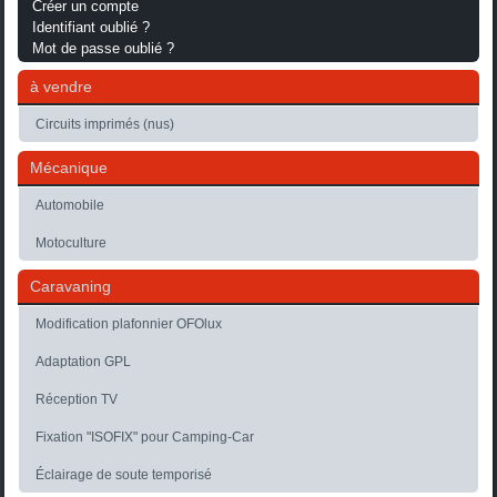
Créer un compte
Identifiant oublié ?
Mot de passe oublié ?
à vendre
Circuits imprimés (nus)
Mécanique
Automobile
Motoculture
Caravaning
Modification plafonnier OFOlux
Adaptation GPL
Réception TV
Fixation "ISOFIX" pour Camping-Car
Éclairage de soute temporisé