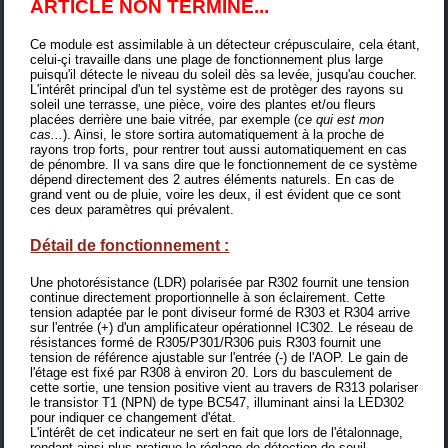
ARTICLE NON TERMINÉ...
Ce module est assimilable à un détecteur crépusculaire, cela étant,
celui-çi travaille dans une plage de fonctionnement plus large
puisqu'il détecte le niveau du soleil dès sa levée, jusqu'au coucher.
L'intérêt principal d'un tel système est de protèger des rayons su
soleil une terrasse, une pièce, voire des plantes et/ou fleurs
placées derrière une baie vitrée, par exemple (
ce qui est mon
cas...
). Ainsi, le store sortira automatiquement à la proche de
rayons trop forts, pour rentrer tout aussi automatiquement en cas
de pénombre. Il va sans dire que le fonctionnement de ce système
dépend directement des 2 autres éléments naturels. En cas de
grand vent ou de pluie, voire les deux, il est évident que ce sont
ces deux paramètres qui prévalent.
Détail de fonctionnement :
Une photorésistance (LDR) polarisée par R302 fournit une tension
continue directement proportionnelle à son éclairement. Cette
tension adaptée par le pont diviseur formé de R303 et R304 arrive
sur l'entrée (+) d'un amplificateur opérationnel IC302. Le réseau de
résistances formé de R305/P301/R306 puis R303 fournit une
tension de référence ajustable sur l'entrée (-) de l'AOP. Le gain de
l'étage est fixé par R308 à environ 20. Lors du basculement de
cette sortie, une tension positive vient au travers de R313 polariser
le transistor T1 (NPN) de type BC547, illuminant ainsi la LED302
pour indiquer ce changement d'état.
L'intérêt de cet indicateur ne sert en fait que lors de l'étalonnage,
rendant ainsi plus pratique le réglage de détection de seuil.