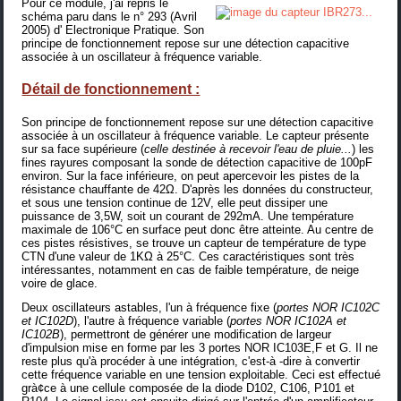
Pour ce module, j'ai repris le
schéma paru dans le n° 293 (Avril
2005) d' Electronique Pratique. Son
principe de fonctionnement repose sur une détection capacitive
associée à un oscillateur à fréquence variable.
Détail de fonctionnement :
Son principe de fonctionnement repose sur une détection capacitive
associée à un oscillateur à fréquence variable. Le capteur présente
sur sa face supérieure (
celle destinée à recevoir l'eau de pluie...
) les
fines rayures composant la sonde de détection capacitive de 100pF
environ. Sur la face inférieure, on peut apercevoir les pistes de la
résistance chauffante de 42Ω. D'après les données du constructeur,
et sous une tension continue de 12V, elle peut dissiper une
puissance de 3,5W, soit un courant de 292mA. Une température
maximale de 106°C en surface peut donc être atteinte. Au centre de
ces pistes résistives, se trouve un capteur de température de type
CTN d'une valeur de 1KΩ à 25°C. Ces caractéristiques sont très
intéressantes, notamment en cas de faible température, de neige
voire de glace.
Deux oscillateurs astables, l'un à fréquence fixe (
portes NOR IC102C
et IC102D
), l'autre à fréquence variable (
portes NOR IC102A et
IC102B
), permettront de générer une modification de largeur
d'impulsion mise en forme par les 3 portes NOR IC103E,F et G. Il ne
reste plus qu'à procéder à une intégration, c'est-à -dire à convertir
cette fréquence variable en une tension exploitable. Ceci est effectué
grà¢ce à une cellule composée de la diode D102, C106, P101 et