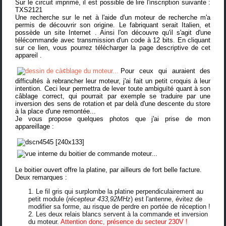
Sur le circuit imprimé, il est possible de lire l'inscription suivante :
TXS2121
Une recherche sur le net à l'aide d'un moteur de recherche m'a
permis de découvrir son origine. Le fabriquant serait Italien, et
possède un
site Internet
. Ainsi l'on découvre qu'il s'agit d'une
télécommande avec transmission d'un code à 12 bits. En cliquant
sur
ce lien, vous pourrez télécharger la page descriptive de cet
appareil
.
Pour ceux qui auraient des
difficultés à rebrancher leur moteur, j'ai fait un petit croquis à leur
intention. Ceci leur permettra de lever toute ambiguïté quant à son
câblage correct, qui pourrait par exemple se traduire par une
inversion des sens de rotation et par delà d'une descente du store
à la place d'une remontée...
Je vous propose quelques photos que j'ai prise de mon
appareillage :
Le boitier ouvert offre la platine, par ailleurs de fort belle facture.
Deux remarques :
Le fil gris qui surplombe la platine perpendiculairement au
petit module (
récepteur 433,92MHz
) est l'antenne, évitez de
modifier sa forme, au risque de perdre en portée de réception !
Les deux relais blancs servent à la commande et inversion
du moteur.
Attention donc, présence du secteur 230V !