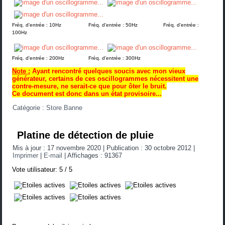
Fréq. d'entrée : 10Hz Fréq. d'entrée : 50Hz Fréq. d'entrée :
100Hz
Fréq. d'entrée : 200Hz Fréq. d'entrée : 300Hz
Note :
Ayant rencontré quelques soucis avec mon vieux
générateur, certains de ces oscillogrammes nécessitent une
contre-mesure, ne serait-ce que pour ôter le bruit.
Ce document est donc dans un état provisoire...
Catégorie :
Store Banne
Platine de détection de pluie
Mis à jour : 17 novembre 2020
|
Publication : 30 octobre 2012
|
Imprimer
|
E-mail
|
Affichages : 91367
Vote utilisateur:
5
/
5