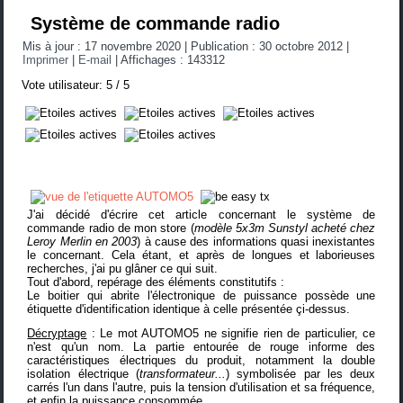
Système de commande radio
Mis à jour : 17 novembre 2020
|
Publication : 30 octobre 2012
|
Imprimer
|
E-mail
|
Affichages : 143312
Vote utilisateur:
5
/
5
J'ai décidé d'écrire cet article concernant le système de
commande radio de mon store (
modèle 5x3m Sunstyl acheté chez
Leroy Merlin en 2003
) à cause des informations quasi inexistantes
le concernant. Cela étant, et après de longues et laborieuses
recherches, j'ai pu glâner ce qui suit.
Tout d'abord, repérage des éléments constitutifs :
Le boitier qui abrite l'électronique de puissance possède une
étiquette d'identification identique à celle présentée çi-dessus.
Décryptage
: Le mot AUTOMO5 ne signifie rien de particulier, ce
n'est qu'un nom. La partie entourée de rouge informe des
caractéristiques électriques du produit, notamment la double
isolation électrique (
transformateur...
) symbolisée par les deux
carrés l'un dans l'autre, puis la tension d'utilisation et sa fréquence,
et enfin la puissance consommée.