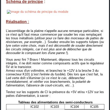
Schéma de principe
:
Réalisation :
L'assemblage de la platine n'appelle aucune remarque particulière, si
ce n'est qu'il faut mieux commencer par souder les vias remplaçant
les trous métallisés (
utiliser pour ce faire des morceaux de pattes de
résistances, par exemple...
). Soudez ensuite les supports tulipes (
ou
lyre selon votre choix, mais il est déconseillé de souder directement
les circuits intégrés, car il est plus aisé de débrocher que de
dessouder le composant lors d'une panne !
).
Vous avez fini ? Bravo ! Maintenant, déposez tous les circuits
intégrés, il ne doît rester comme composants actifs que le régulateur
5V et le transistor.
Armez-vous d'un voltmètre, et branchez le +12V à la broche 3 du
connecteur K101 (
c'est l'entrée du fusible
). Dès lors que c'est fait, la
Led verte doît s'illuminer (
si ce n'est le cas, débranchez
immédiatement, et vérifier vos branchements, la polarité de
l'alimentation, l'absence de court-circuits, etc...
).
Testez sur les supports de CI la présence du +5V et/ou +12V sur les
pattes d'alimentation, à savoir :
Tableau des alimentations des semi-conducteurs
IC102
IC103
IC104
IC105