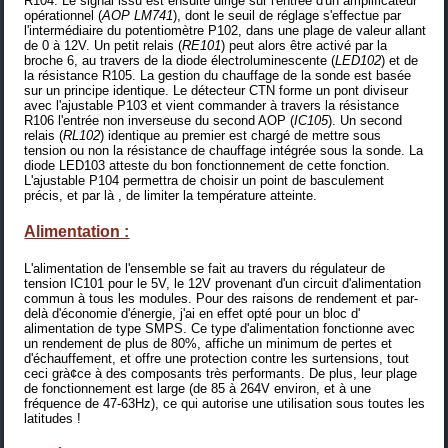
R104. Le signal issu est ensuite dirigé sur l'entrée d'un amplificateur
opérationnel (
AOP LM741
), dont le seuil de réglage s'effectue par
l'intermédiaire du potentiomètre P102, dans une plage de valeur allant
de 0 à 12V. Un petit relais (
RE101
) peut alors être activé par la
broche 6, au travers de la diode électroluminescente (
LED102
) et de
la résistance R105. La gestion du chauffage de la sonde est basée
sur un principe identique. Le détecteur CTN forme un pont diviseur
avec l'ajustable P103 et vient commander à travers la résistance
R106 l'entrée non inverseuse du second AOP (
IC105
). Un second
relais (
RL102
) identique au premier est chargé de mettre sous
tension ou non la résistance de chauffage intégrée sous la sonde. La
diode LED103 atteste du bon fonctionnement de cette fonction.
L'ajustable P104 permettra de choisir un point de basculement
précis, et par là , de limiter la température atteinte.
Alimentation :
L'alimentation de l'ensemble se fait au travers du régulateur de
tension IC101 pour le 5V, le 12V provenant d'un circuit d'alimentation
commun à tous les modules. Pour des raisons de rendement et par-
delà d'économie d'énergie, j'ai en effet opté pour un
bloc d'
alimentation de type SMPS
. Ce type d'alimentation fonctionne avec
un rendement de plus de 80%, affiche un minimum de pertes et
d'échauffement, et offre une protection contre les surtensions, tout
ceci grà¢ce à des composants très performants. De plus, leur plage
de fonctionnement est large (de 85 à 264V environ, et à une
fréquence de 47-63Hz), ce qui autorise une utilisation sous toutes les
latitudes !