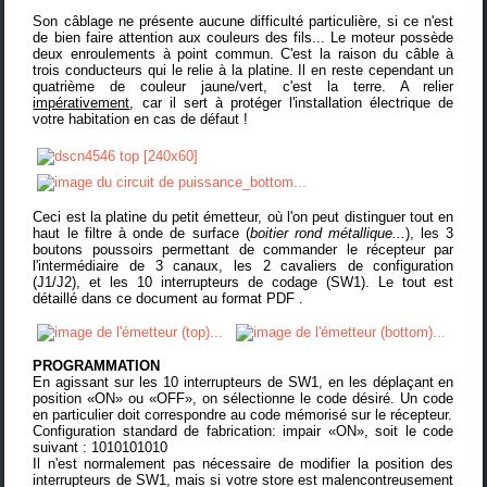
Son câblage ne présente aucune difficulté particulière, si ce n'est
de bien faire attention aux couleurs des fils... Le moteur possède
deux enroulements à point commun. C'est la raison du câble à
trois conducteurs qui le relie à la platine. Il en reste cependant un
quatrième de couleur jaune/vert, c'est la terre. A relier
impérativement
, car il sert à protéger l'installation électrique de
votre habitation en cas de défaut !
Ceci est la platine du petit émetteur, où l'on peut distinguer tout en
haut le filtre à onde de surface (
boitier rond métallique...
), les 3
boutons poussoirs permettant de commander le récepteur par
l'intermédiaire de 3 canaux, les 2 cavaliers de configuration
(J1/J2), et les 10 interrupteurs de codage (SW1). Le tout est
détaillé dans
ce document au format PDF
.
PROGRAMMATION
En agissant sur les 10 interrupteurs de SW1, en les déplaçant en
position «ON» ou «OFF», on sélectionne le code désiré. Un code
en particulier doit correspondre au code mémorisé sur le récepteur.
Configuration standard de fabrication: impair «ON», soit le code
suivant : 1010101010
Il n'est normalement pas nécessaire de modifier la position des
interrupteurs de SW1, mais si votre store est malencontreusement